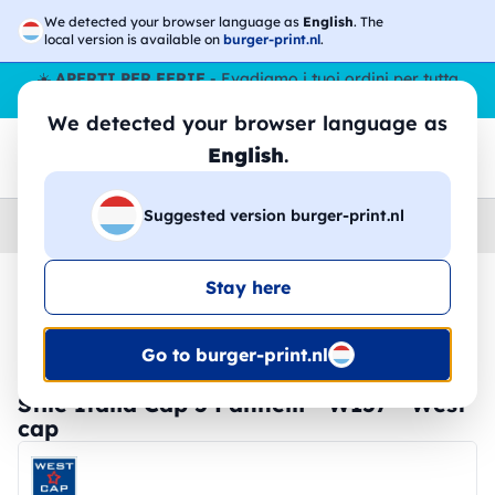
We detected your browser language as
English
. The
local version is available on
burger-print.nl
.
☀️
APERTI PER FERIE
- Evadiamo i tuoi ordini per tutta
l’estate, anche ad agosto.
No stop
😎🌴
We detected your browser language as
English
.
Suggested version burger-print.nl
Home
›
Accessori
›
Cappellini
Stay here
🔥 -30% Stampa DTF
Go to burger-print.nl
Stile Italia Cap 5 Pannelli - W157 - West
cap