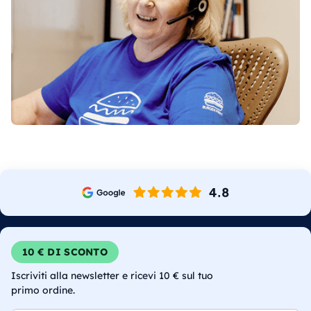
10 € DI SCONTO
Iscriviti alla newsletter e ricevi 10 € sul tuo
primo ordine.
Email