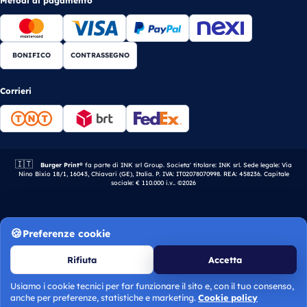
Metodi di pagamento
BONIFICO
CONTRASSEGNO
Corrieri
🇮🇹
Azienda italiana.
Burger Print®
fa parte di INK srl Group. Societa' titolare: INK srl. Sede legale: Via
Nino Bixio 18/1, 16043, Chiavari (GE), Italia. P. IVA: IT02078070998. REA: 458236. Capitale
sociale: € 110.000 i.v.. ©2026
Preferenze cookie
Rifiuta
Accetta
Usiamo i cookie tecnici per far funzionare il sito e, con il tuo consenso,
Calcola preventivo
anche per preferenze, statistiche e marketing.
Cookie policy