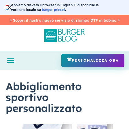
Vai
Abbiamo rilevato il browser in
English
. E disponibile la
al
versione locale su
burger-print.nl
.
contenuto
⚡️ Scopri il nostro nuovo servizio di stampa DTF in bobina ⚡️
PERSONALIZZA ORA
Abbigliamento
sportivo
personalizzato