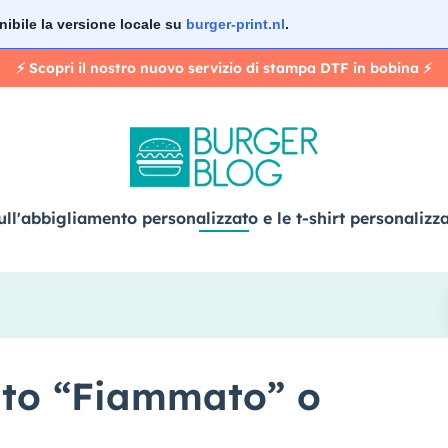
nibile la versione locale su
burger-print.nl
.
⚡️ Scopri il nostro nuovo servizio di stampa DTF in bobina ⚡️
ull'abbigliamento personalizzato e le t-shirt personalizz
suto “Fiammato” o