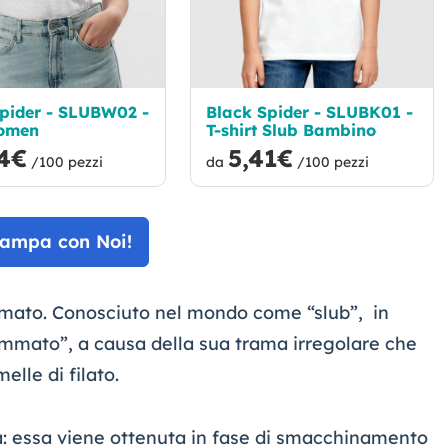
pider - SLUBW02 -
Black Spider - SLUBK01 -
omen
T-shirt Slub Bambino
64€
5,41€
/100 pezzi
da
/100 pezzi
tampa con Noi!
mmato. Conosciuto nel mondo come “slub”, in
mmato”, a causa della sua trama irregolare che
lle di filato.
uta: essa viene ottenuta in fase di smacchinamento