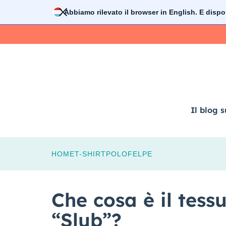
Vai
Abbiamo rilevato il browser in
English
. E dispo
al
contenuto
Il blog s
HOME
T-SHIRT
POLO
FELPE
Che cosa è il tes
“Slub”?