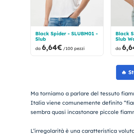
Black Spider - SLUBM01 -
Black S
Slub
Slub W
6,64€
6,
da
/100 pezzi
da
🔥 S
Ma torniamo a parlare del tessuto fia
Italia viene comunemente definito “fia
sembra quasi incastonare piccole fiamme
L’irregolarità è una caratteristica vol