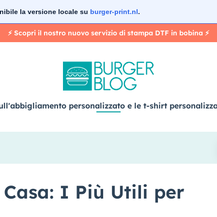
nibile la versione locale su
burger-print.nl
.
⚡️ Scopri il nostro nuovo servizio di stampa DTF in bobina ⚡️
ull'abbigliamento personalizzato e le t-shirt personalizz
Casa: I Più Utili per