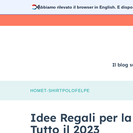
Vai
Abbiamo rilevato il browser in
English
. E dispo
al
contenuto
Il blog s
HOME
T-SHIRT
POLO
FELPE
Idee Regali per la 
Tutto il 2023