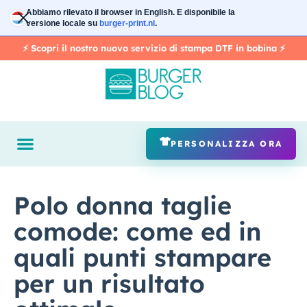
Vai
Abbiamo rilevato il browser in
English
. E disponibile la
al
versione locale su
burger-print.nl
.
contenuto
⚡️ Scopri il nostro nuovo servizio di stampa DTF in bobina ⚡️
PERSONALIZZA ORA
Polo donna taglie
comode: come ed in
quali punti stampare
per un risultato