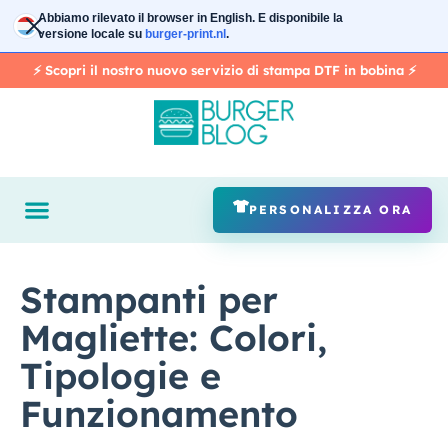
Vai
Abbiamo rilevato il browser in
English
. E disponibile la
al
versione locale su
burger-print.nl
.
contenuto
⚡️ Scopri il nostro nuovo servizio di stampa DTF in bobina ⚡️
PERSONALIZZA ORA
Stampanti per
Magliette: Colori,
Tipologie e
Funzionamento