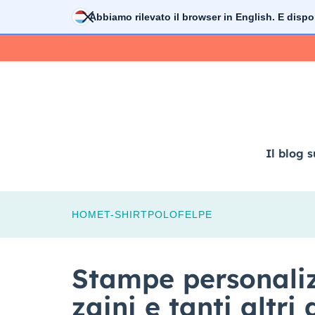
Vai
Abbiamo rilevato il browser in
English
. E dispo
al
contenuto
Il blog s
HOME
T-SHIRT
POLO
FELPE
Stampe personaliz
zaini e tanti altri