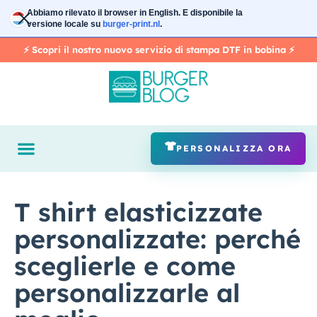
Vai
Abbiamo rilevato il browser in
English
. E disponibile la
al
versione locale su
burger-print.nl
.
contenuto
⚡️ Scopri il nostro nuovo servizio di stampa DTF in bobina ⚡️
PERSONALIZZA ORA
T shirt elasticizzate
personalizzate: perché
sceglierle e come
personalizzarle al