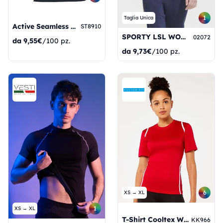
1
Taglia Unica
Active Seamless Raglan Flow
ST8910
SPORTY LSL WOMEN
02072
da
9,55€
/100 pz.
da
9,73€
/100 pz.
6
XS → XL
1
XS → XL
T-Shirt Cooltex Women
KK966