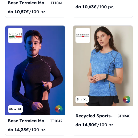
Base Termica Maglia Girocollo Manica Corta
IT1041
da
10,63€
/100 pz.
da
10,57€
/100 pz.
2
S → XL
2
XS → XL
Recycled Sports-T Reflect Women
ST8940
Base Termica Maglia Girocollo Manica Lunga
IT1042
da
14,50€
/100 pz.
da
14,33€
/100 pz.