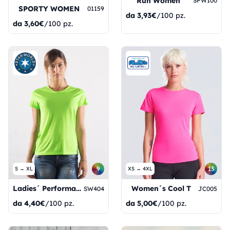
Run Women
SPW100
SPORTY WOMEN
01159
da
3,93€
/100 pz.
da
3,60€
/100 pz.
9
13
S → XL
XS → 4XL
Ladies´ Performance T-Shirt
Women´s Cool T
SW404
JC005
da
4,40€
/100 pz.
da
5,00€
/100 pz.