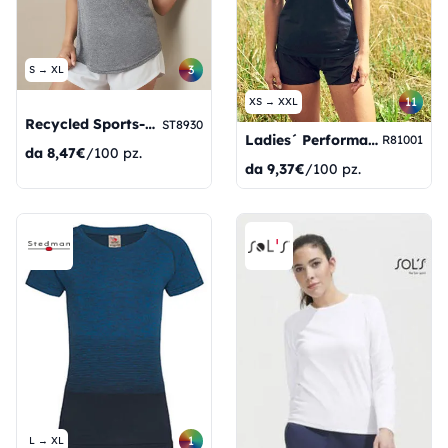
3
S → XL
11
XS → XXL
Recycled Sports-T Move Women
ST8930
Ladies´ Performance T-Shirt
R81001
da
8,47€
/100 pz.
da
9,37€
/100 pz.
1
L → XL