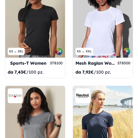
14
9
XS → 3XL
XS → XXL
Sports-T Women
Mesh Raglan Women
ST8100
ST8500
da
7,43€
/100 pz.
da
7,92€
/100 pz.