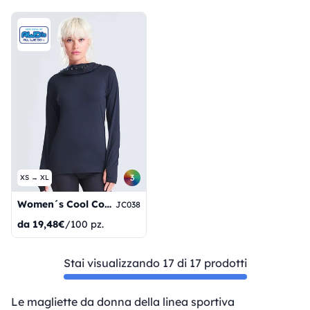
3
XS → XL
Women´s Cool Cowl Neck Top
JC038
da
19,48€
/100 pz.
Stai visualizzando 17 di 17 prodotti
Le magliette da donna della linea sportiva