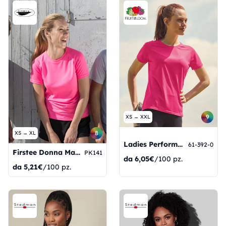
9
XS → XXL
8
XS → XL
Ladies Performance T
61-392-0
Firstee Donna Maglia Sport Girocollo Manica Corta
PK141
da
6,05€
/100 pz.
da
5,21€
/100 pz.