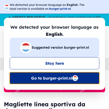
We detected your browser language as
English
. The
local version is available on
burger-print.nl
.
☀️
APERTI PER FERIE
- Evadiamo i tuoi ordini per tutta
l’estate, anche ad agosto.
No stop
😎🌴
We detected your browser language as
English
.
Suggested version burger-print.nl
🔎
Cerca tra i prodotti
Stay here
Home
›
Magliette
›
Donna
›
Linea sportiva
Go to burger-print.nl
🔥 -30% Stampa DTF
Magliette linea sportiva da