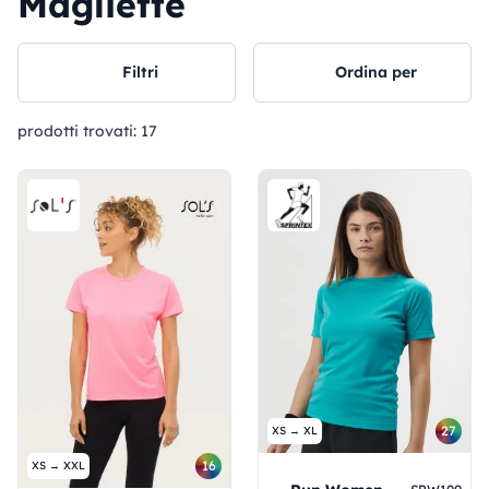
Magliette
Filtri
Ordina per
prodotti trovati:
17
27
XS → XL
16
XS → XXL