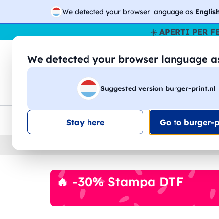
We detected your browser language as
Englis
☀️
APERTI PER F
We detected your browser language 
🔎
Cer
Suggested version burger-print.nl
Magliette
Felpe
Uomo
Donna
B
Consegna gratis
Sconti quantità
Assistenza clie
Stay here
Go to burger-pr
Home
›
Workwear
🔥 -30% Stampa DTF