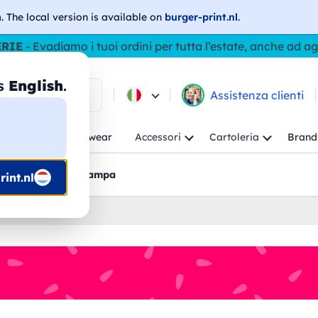
h
. The local version is available on
burger-print.nl
.
ERIE
- Evadiamo i tuoi ordini per tutta l’estate, anche ad a
as
English
.
ca tra i prodotti
Assistenza clienti
ambino
Workwear
Accessori
Cartoleria
Brand
nti
Bozzetti pre-stampa
int.nl