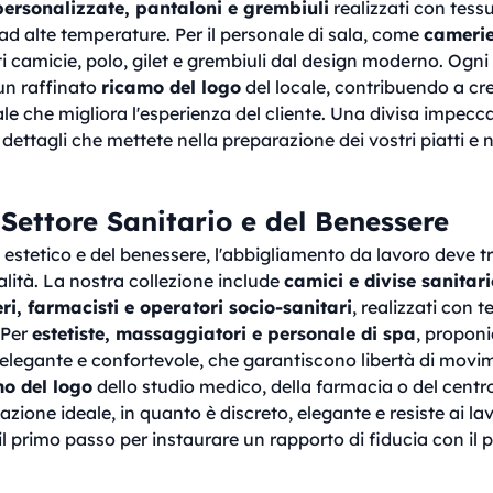
ersonalizzate, pantaloni e grembiuli
realizzati con tessu
i ad alte temperature. Per il personale di sala, come
camerie
 camicie, polo, gilet e grembiuli dal design moderno. Ogn
un raffinato
ricamo del logo
del locale, contribuendo a cr
le che migliora l'esperienza del cliente. Una divisa impecc
dettagli che mettete nella preparazione dei vostri piatti e 
l Settore Sanitario e del Benessere
estetico e del benessere, l'abbigliamento da lavoro deve t
alità. La nostra collezione include
camici e divise sanitari
ri, farmacisti e operatori socio-sanitari
, realizzati con t
. Per
estetiste, massaggiatori e personale di spa
, propon
 elegante e confortevole, che garantiscono libertà di movi
o del logo
dello studio medico, della farmacia o del centr
azione ideale, in quanto è discreto, elegante e resiste ai lav
l primo passo per instaurare un rapporto di fiducia con il pa