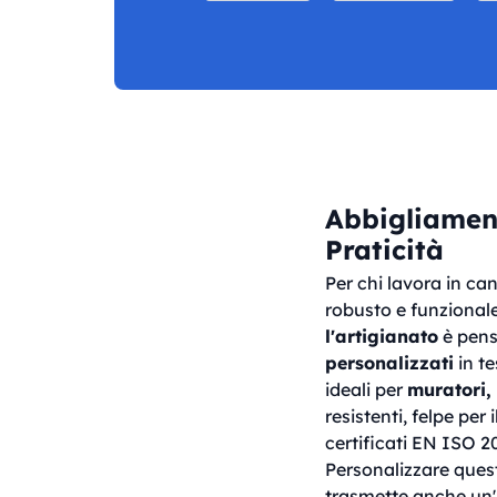
Abbigliament
Praticità
Per chi lavora in ca
robusto e funzionale
l'artigianato
è pens
personalizzati
in te
ideali per
muratori, c
resistenti, felpe per 
certificati EN ISO 2
Personalizzare quest
trasmette anche un'i