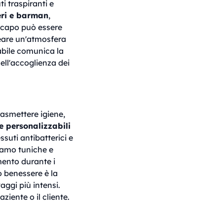
ti traspiranti e
ri e barman
,
i capo può essere
eare un'atmosfera
abile comunica la
nell'accoglienza dei
rasmettere igiene,
e personalizzabili
essuti antibatterici e
iamo tuniche e
mento durante i
o benessere è la
aggi più intensi.
ziente o il cliente.