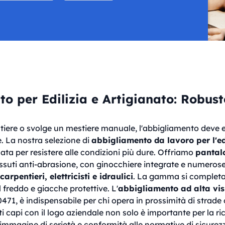
o per Edilizia e Artigianato: Robust
ntiere o svolge un mestiere manuale, l'abbigliamento deve e
. La nostra selezione di
abbigliamento da lavoro per l'ed
ata per resistere alle condizioni più dure. Offriamo
pantal
ssuti anti-abrasione, con ginocchiere integrate e numerose 
arpentieri, elettricisti e idraulici
. La gamma si completa 
il freddo e giacche protettive. L'
abbigliamento ad alta visi
0471, è indispensabile per chi opera in prossimità di strade
i capi con il logo aziendale non solo è importante per la ri
mmagine di serietà e conformità alle normative di sicurezz