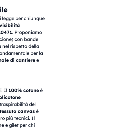
ile
i legge per chiunque
isibilità
20471
. Proponiamo
rancione) con bande
 nel rispetto della
fondamentale per la
ale di cantiere
e
. Il
100% cotone
è
olicotone
raspirabilità del
tessuto canvas
è
o più tecnici. Il
e e gilet per chi