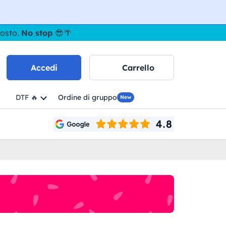
gosto.
No stop
😎🌴
Accedi
Carrello
DTF 🔥
Ordine di gruppo
New