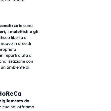
sonalizzate
sono
i, i mulettisti e gli
isca libertà di
 muove in aree di
proprietà
ri reparti aiuta a
sonalizzazione con
e un ambiente di
 HoReCa
bigliamento da
la cucina, offriamo