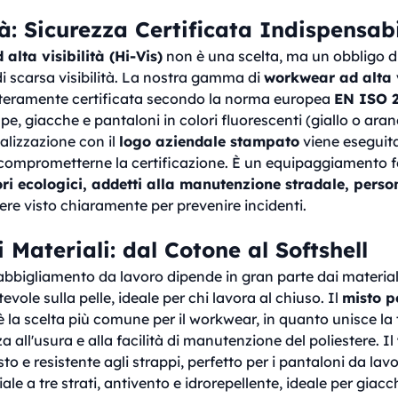
tà: Sicurezza Certificata Indispensab
alta visibilità (Hi-Vis)
non è una scelta, ma un obbligo d
 di scarsa visibilità. La nostra gamma di
workwear ad alta v
teramente certificata secondo la norma europea
EN ISO 
 felpe, giacche e pantaloni in colori fluorescenti (giallo o a
nalizzazione con il
logo aziendale stampato
viene eseguita
comprometterne la certificazione. È un equipaggiamento 
ri ecologici, addetti alla manutenzione stradale, person
re visto chiaramente per prevenire incidenti.
 Materiali: dal Cotone al Softshell
'abbigliamento da lavoro dipende in gran parte dai materiali
evole sulla pelle, ideale per chi lavora al chiuso. Il
misto p
è la scelta più comune per il workwear, in quanto unisce la t
a all'usura e alla facilità di manutenzione del poliestere. Il
e resistente agli strappi, perfetto per i pantaloni da lavor
le a tre strati, antivento e idrorepellente, ideale per giacch