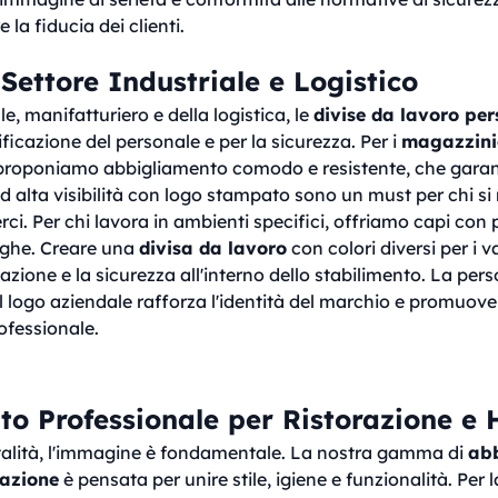
 la fiducia dei clienti.
 Settore Industriale e Logistico
le, manifatturiero e della logistica, le
divise da lavoro per
tificazione del personale e per la sicurezza. Per i
magazzinier
 proponiamo abbigliamento comodo e resistente, che garant
d alta visibilità con logo stampato sono un must per chi si
. Per chi lavora in ambienti specifici, offriamo capi con 
fughe. Creare una
divisa da lavoro
con colori diversi per i va
zazione e la sicurezza all'interno dello stabilimento. La per
 logo aziendale rafforza l'identità del marchio e promuov
ofessionale.
to Professionale per Ristorazione e
pitalità, l'immagine è fondamentale. La nostra gamma di
ab
razione
è pensata per unire stile, igiene e funzionalità. Per 