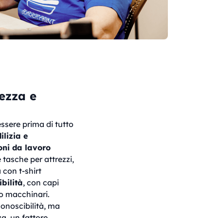
ezza e
ssere prima di tutto
ilizia e
oni da lavoro
tasche per attrezzi,
con t-shirt
bilità
, con capi
 o macchinari.
conoscibilità, ma
a, un fattore