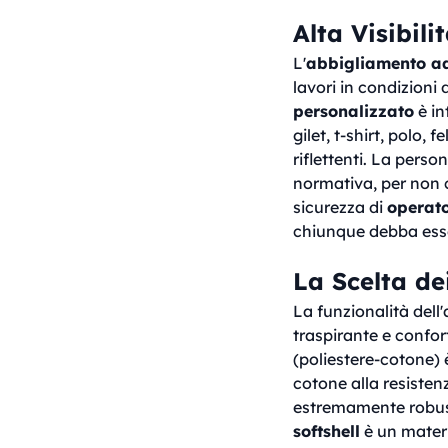
Alta Visibili
L'
abbigliamento ad 
lavori in condizioni
personalizzato
è in
gilet, t-shirt, polo,
riflettenti. La perso
normativa, per non 
sicurezza di
operato
chiunque debba esse
La Scelta dei
La funzionalità dell
traspirante e confort
(poliestere-cotone) 
cotone alla resistenz
estremamente robusto 
softshell
è un materia