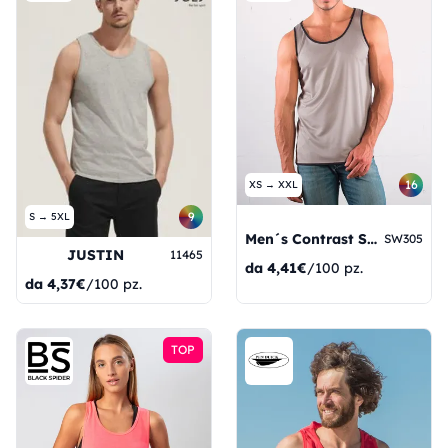
16
XS → XXL
9
S → 5XL
Men´s Contrast Sports Vest
SW305
JUSTIN
11465
da
4,41€
/100 pz.
da
4,37€
/100 pz.
TOP