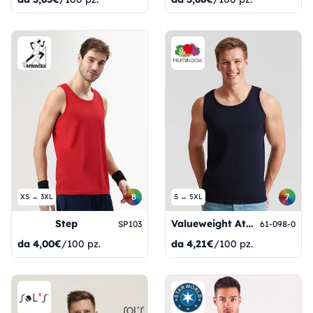
8
7
XS → 3XL
S → 5XL
Step
Valueweight Athletic Vest
SP103
61-098-0
da
4,00€
/100 pz.
da
4,21€
/100 pz.