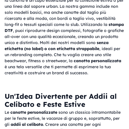
la canotta è un capo essenziale per la collezione estiva o per
una linea dal sapore urban. La nostra gamma include non
solo modelli basici, ma anche canotte dal taglio più
ricercato e alla moda, con bordi a taglio vivo, vestibilità
long-fit o tessuti speciali come lo slub. Utilizzando la
stampa
DTF
, puoi riprodurre design complessi, fotografie o grafiche
all-over con una qualità eccezionale, creando un prodotto
unico e distintivo. Molti dei nostri modelli sono
senza
etichetta (no label) o con etichetta strappabile
, ideali per
un rebranding completo. Che tu voglia creare uno stile
beachwear, fitness o streetwear, la
canotta personalizzata
è una tela versatile che ti permette di esprimere la tua
creatività e costruire un brand di successo.
Un'Idea Divertente per Addii al
Celibato e Feste Estive
Le
canotte personalizzate
sono un classico intramontabile
per le feste estive, le vacanze di gruppo e, soprattutto, per
gli
addii al celibato
. Creare una canotta per ogni