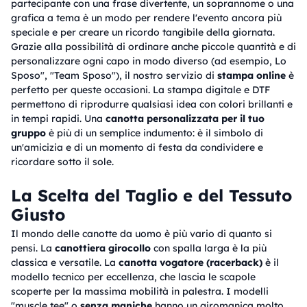
partecipante con una frase divertente, un soprannome o una
grafica a tema è un modo per rendere l'evento ancora più
speciale e per creare un ricordo tangibile della giornata.
Grazie alla possibilità di ordinare anche piccole quantità e di
personalizzare ogni capo in modo diverso (ad esempio, Lo
Sposo", "Team Sposo"), il nostro servizio di
stampa online
è
perfetto per queste occasioni. La stampa digitale e DTF
permettono di riprodurre qualsiasi idea con colori brillanti e
in tempi rapidi. Una
canotta personalizzata per il tuo
gruppo
è più di un semplice indumento: è il simbolo di
un'amicizia e di un momento di festa da condividere e
ricordare sotto il sole.
La Scelta del Taglio e del Tessuto
Giusto
Il mondo delle canotte da uomo è più vario di quanto si
pensi. La
canottiera girocollo
con spalla larga è la più
classica e versatile. La
canotta vogatore (racerback)
è il
modello tecnico per eccellenza, che lascia le scapole
scoperte per la massima mobilità in palestra. I modelli
"muscle tee" o
senza maniche
hanno un giromanica molto