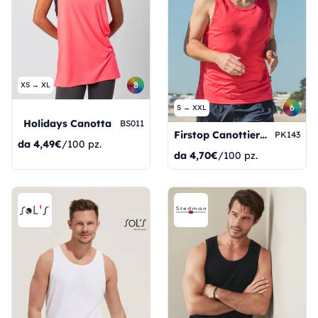
8
XS → XL
6
S → XXL
Holidays Canotta
BS011
Firstop Canottiera Sport Girocollo
PK143
da
4,49€
/100 pz.
da
4,70€
/100 pz.