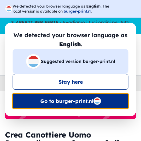
We detected your browser language as
English
. The
local version is available on
burger-print.nl
.
☀️
APERTI PER FERIE
- Evadiamo i tuoi ordini per tutta
l’estate, anche ad agosto.
No stop
😎🌴
We detected your browser language as
English
.
Suggested version burger-print.nl
🔎
Cerca tra i prodotti
Stay here
Home
›
Canottiere
›
Uomo
Go to burger-print.nl
🔥 -30% Stampa DTF
Crea Canottiere Uomo