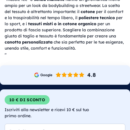
ampio per un look da bodybuilding o streetwear. La scelta
del tessuto è altrettanto importante: il
cotone
per il comfort
e la traspirabilità nel tempo libero, il
poliestere tecnico
per
lo sport, e i
tessuti misti o in cotone organico
per un
prodotto di fascia superiore. Scegliere la combinazione
giusta di taglio e tessuto è fondamentale per creare una
canotta personalizzata
che sia perfetta per le tue esigenze,
unendo stile, comfort e funzionalità.
"
10 € DI SCONTO
Iscriviti alla newsletter e ricevi 10 € sul tuo
primo ordine.
Email