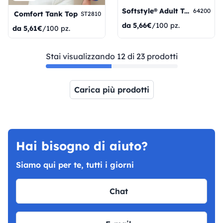
Softstyle® Adult Tank Top
64200
Comfort Tank Top
ST2810
da
5,66€
/100 pz.
da
5,61€
/100 pz.
Stai visualizzando 12 di 23 prodotti
Carica più prodotti
Pagina 1
Pagina 2
Hai bisogno di aiuto?
Siamo qui per te, tutti i giorni
Chat