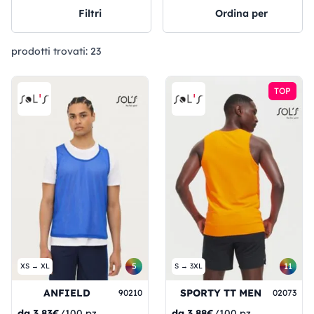
Filtri
Ordina per
prodotti trovati:
23
TOP
5
11
XS → XL
S → 3XL
ANFIELD
SPORTY TT MEN
90210
02073
da
3,83€
/100 pz.
da
3,88€
/100 pz.