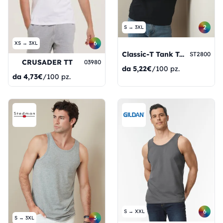
2
S → 3XL
6
XS → 3XL
Classic-T Tank Top
ST2800
CRUSADER TT
03980
da
5,22€
/100 pz.
da
4,73€
/100 pz.
6
S → XXL
3
S → 3XL