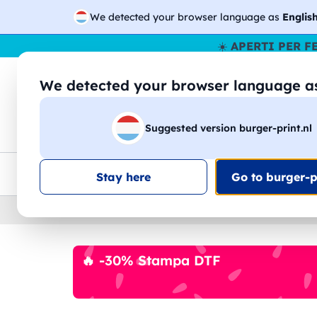
We detected your browser language as
Englis
☀️
APERTI PER F
We detected your browser language 
🔎
Cer
Suggested version burger-print.nl
Magliette
Felpe
Uomo
Donna
B
Consegna gratis
Sconti quantità
Assistenza clie
Stay here
Go to burger-pr
Home
›
Canottiere
›
Uomo
🔥 -30% Stampa DTF