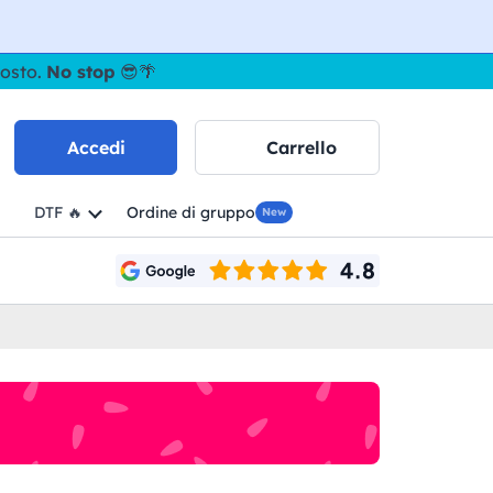
gosto.
No stop
😎🌴
Accedi
Carrello
DTF 🔥
Ordine di gruppo
New