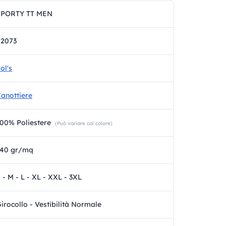
SPORTY TT MEN
02073
ol's
anottiere
00% Poliestere
(Può variare col colore)
140 gr/mq
 - M - L - XL - XXL - 3XL
irocollo - Vestibilità Normale