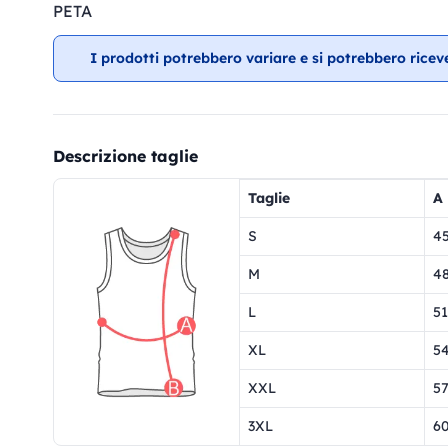
PETA
I prodotti potrebbero variare e si potrebbero ricev
Descrizione taglie
Taglie
A
S
4
M
4
L
51
XL
5
XXL
5
3XL
6