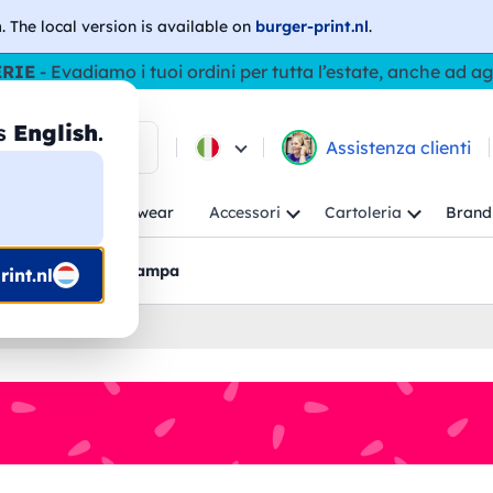
h
. The local version is available on
burger-print.nl
.
ERIE
- Evadiamo i tuoi ordini per tutta l’estate, anche ad a
as
English
.
ca tra i prodotti
Assistenza clienti
ambino
Workwear
Accessori
Cartoleria
Brand
nti
Bozzetti pre-stampa
int.nl