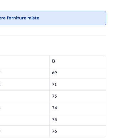
ere forniture miste
B
5
69
8
71
73
4
74
7
75
0
76