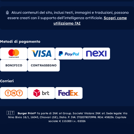
🤖
Alcuni contenuti del sito, inclusi testi, immagini e traduzioni, possono
essere creati con il supporto dell’intelligenza artificiale.
Scopri come
utilizziamo l’AI
Metodi di pagamento
BONIFICO
CONTRASSEGNO
Corrieri
🇮🇹
Azienda italiana.
Burger Print®
fa parte di INK srl Group. Societa' titolare: INK srl. Sede legale: Via
Nino Bixio 18/1, 16043, Chiavari (GE), Italia. P. IVA: IT02078070998. REA: 458236. Capitale
sociale: € 110.000 i.v.. ©2026