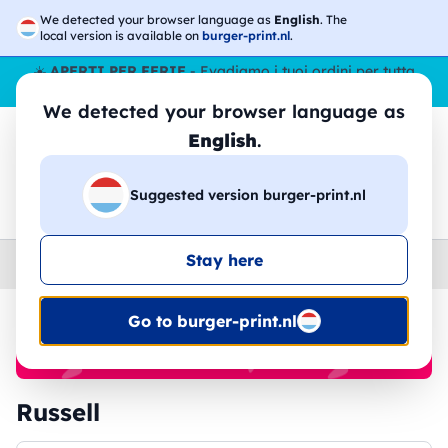
We detected your browser language as
English
. The
local version is available on
burger-print.nl
.
☀️
APERTI PER FERIE
- Evadiamo i tuoi ordini per tutta
l’estate, anche ad agosto.
No stop
😎🌴
We detected your browser language as
English
.
Suggested version burger-print.nl
🔎
Cerca tra i prodotti
Stay here
Home
›
Brands
›
Russell
Go to burger-print.nl
🔥 -30% Stampa DTF
Russell