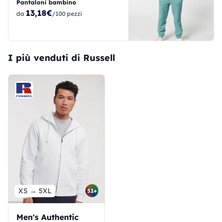
Pantaloni bambino
13,18€
da
/100 pezzi
I più venduti di Russell
XS → 5XL
51+
Men's Authentic