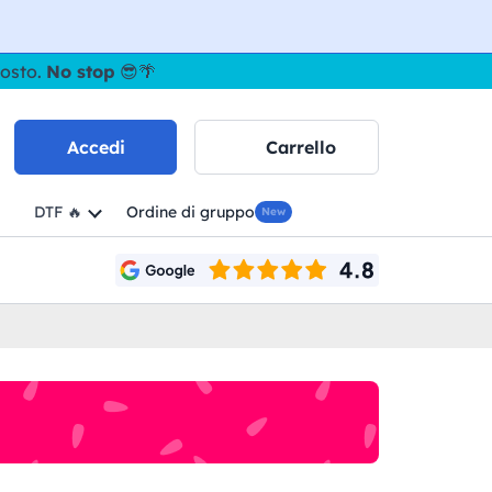
gosto.
No stop
😎🌴
Accedi
Carrello
DTF 🔥
Ordine di gruppo
New