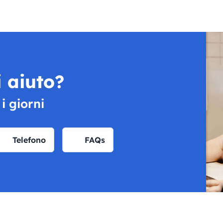
 aiuto?
 i giorni
Telefono
FAQs