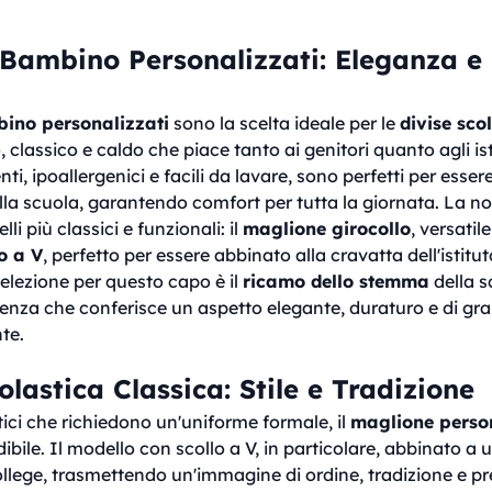
Bambino Personalizzati: Eleganza e 
ino personalizzati
sono la scelta ideale per le
divise sco
 classico e caldo che piace tanto ai genitori quanto agli isti
enti, ipoallergenici e facili da lavare, sono perfetti per esse
lla scuola, garantendo comfort per tutta la giornata. La no
li più classici e funzionali: il
maglione girocollo
, versatil
o a V
, perfetto per essere abbinato alla cravatta dell'istitut
elezione per questo capo è il
ricamo dello stemma
della s
nza che conferisce un aspetto elegante, duraturo e di gran
te.
olastica Classica: Stile e Tradizione
astici che richiedono un'uniforme formale, il
maglione perso
bile. Il modello con scollo a V, in particolare, abbinato a 
ollege, trasmettendo un'immagine di ordine, tradizione e pre