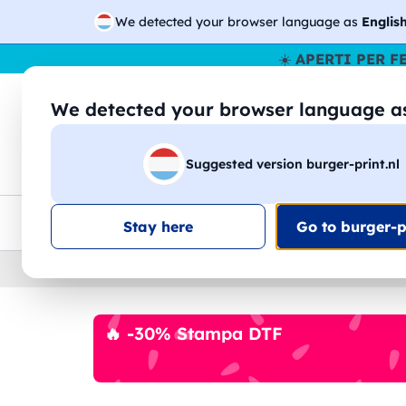
We detected your browser language as
Englis
☀️
APERTI PER F
We detected your browser language 
🔎
Cer
Suggested version burger-print.nl
Magliette
Felpe
Uomo
Donna
B
Consegna gratis
Sconti quantità
Assistenza clie
Stay here
Go to burger-pr
Home
›
Maglioni
›
Bambino
🔥 -30% Stampa DTF