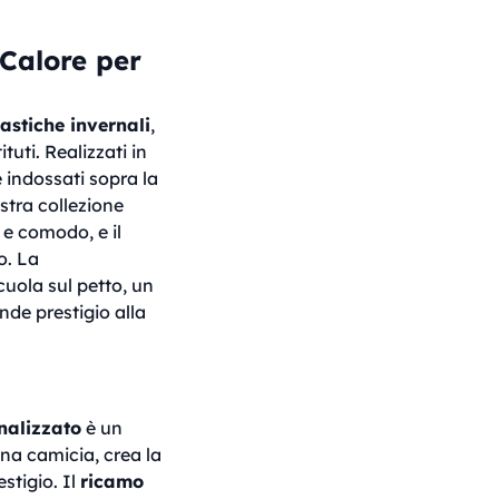
Calore per
lastiche invernali
,
tuti. Realizzati in
re indossati sopra la
stra collezione
e e comodo, e il
o. La
cuola sul petto, un
de prestigio alla
nalizzato
è un
una camicia, crea la
stigio. Il
ricamo