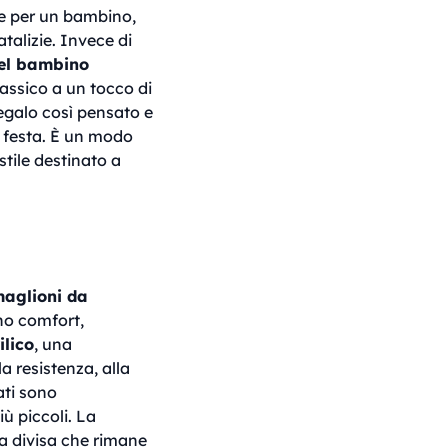
e per un bambino,
talizie. Invece di
del bambino
lassico a un tocco di
egalo così pensato e
 festa. È un modo
stile destinato a
aglioni da
ono comfort,
ilico
, una
a resistenza, alla
ati sono
ù piccoli. La
una divisa che rimane