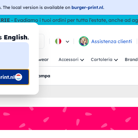
h
. The local version is available on
burger-print.nl
.
ERIE
- Evadiamo i tuoi ordini per tutta l’estate, anche ad a
as
English
.
ca tra i prodotti
Assistenza clienti
ambino
Workwear
Accessori
Cartoleria
Brand
nti
Bozzetti pre-stampa
int.nl