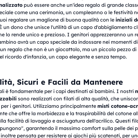
nalizzato
può essere anche un'idea regalo di grande class
ciale come una cerimonia, un compleanno o le festività na
oi regalare un maglione di buona qualità con le
iniziali 
 È un dono che unisce l'utilità di un capo d'abbigliamento c
e lo rende unico e prezioso. I genitori apprezzeranno un r
 bambino avrà un capo speciale da indossare nei momenti di
 un regalo che non è un giocattolo, ma un piccolo pezzo di 
l ricordo d'infanzia, un capo elegante e senza tempo.
lità, Sicuri e Facili da Mantenere
ali è fondamentale per i capi destinati ai bambini. I nostri
m
zzabili
sono realizzati con filati di alta qualità, che unisc
 per i genitori. Utilizziamo principalmente
misti cotone-acr
e che offre la morbidezza e la traspirabilità del cotone all
lla facilità di lavaggio e asciugatura dell'acrilico. Questi fil
 pungono", garantendo il massimo comfort sulla pelle dei pi
è inoltre pensata per resistere ai giochi più scatenati, per 