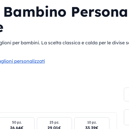
 Bambino Personal
e
oni per bambini. La scelta classica e calda per le divise s
aglioni personalizzati
50 pz.
25 pz.
10 pz.
26,64€
29,01€
33,39€