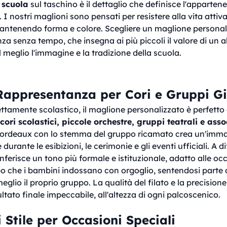
 scuola
sul taschino è il dettaglio che definisce l'apparten
to. I nostri maglioni sono pensati per resistere alla vita attiv
mantenendo forma e colore. Scegliere un maglione personali
za senza tempo, che insegna ai più piccoli il valore di un
 meglio l'immagine e la tradizione della scuola.
Rappresentanza per Cori e Gruppi Gi
ettamente scolastico, il maglione personalizzato è perfett
cori scolastici, piccole orchestre, gruppi teatrali e asso
bordeaux con lo stemma del gruppo ricamato crea un'imma
 durante le esibizioni, le cerimonie e gli eventi ufficiali. A 
nferisce un tono più formale e istituzionale, adatto alle oc
o che i bambini indossano con orgoglio, sentendosi parte 
glio il proprio gruppo. La qualità del filato e la precision
ltato finale impeccabile, all'altezza di ogni palcoscenico.
 Stile per Occasioni Speciali