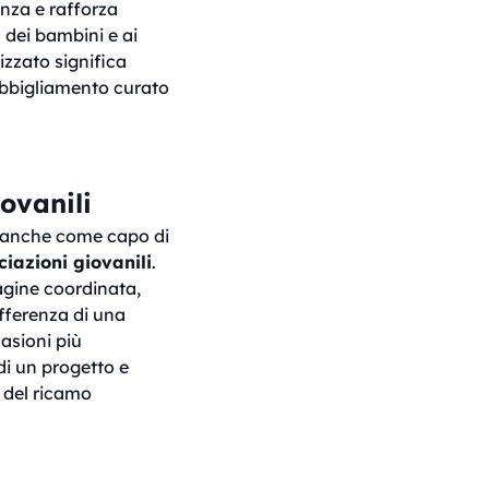
enza e rafforza
a dei bambini e ai
zzato significa
 abbigliamento curato
ovanili
o anche come capo di
ciazioni giovanili
.
gine coordinata,
differenza di una
casioni più
di un progetto e
e del ricamo