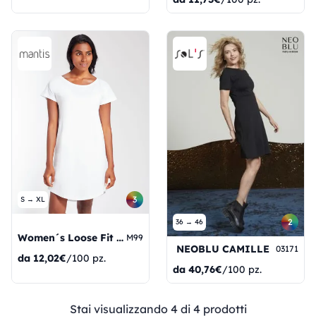
3
S → XL
2
36 → 46
Women´s Loose Fit T Dress
M99
NEOBLU CAMILLE
03171
da
12,02€
/100 pz.
da
40,76€
/100 pz.
Stai visualizzando 4 di 4 prodotti