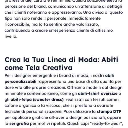
professionale, curata e femminile. Questa soluzione eleva la
percezione del brand, comunicando un'attenzione ai dettagli
che i clienti noteranno e apprezzeranno. Una divisa di questo
tipo non solo rende il personale immediatamente
riconoscibile, ma lo fa sentire anche valorizzato,
contribuendo a creare un'esperienza cliente di altissimo
livello.
Crea la Tua Linea di Moda: Abiti
come Tela Creativa
Per i designer emergenti e i brand di moda, i nostri
abiti
personalizzabili
rappresentano una base di alta qualità per
dare vita alle proprie creazioni. Offriamo modelli dal design
minimale e contemporaneo, come gli
abiti-tshirt oversize
o
gli
abiti-felpa (sweater dress)
, realizzati con tessuti come il
cotone organico o la viscosa, che si prestano a svariate
tecniche di personalizzazione. Puoi utilizzare la
stampa DTF
per applicare grafiche all-over o design posizionati, oppure
la
serigrafia
per motivi ripetuti. Questi capi "ready-to-wear",