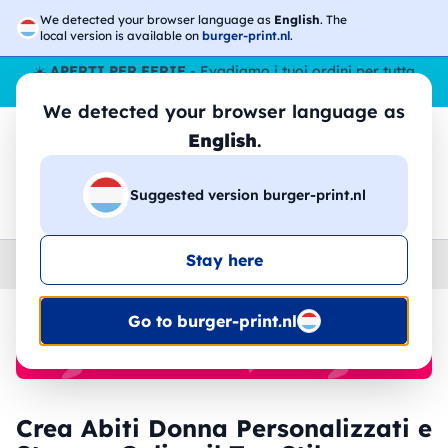
We detected your browser language as
English
. The
local version is available on
burger-print.nl
.
☀️
APERTI PER FERIE
- Evadiamo i tuoi ordini per tutta
l’estate, anche ad agosto.
No stop
😎🌴
We detected your browser language as
English
.
Suggested version burger-print.nl
🔎
Cerca tra i prodotti
Stay here
Home
›
Abiti
›
Donna
Go to burger-print.nl
🔥 -30% Stampa DTF
Crea Abiti Donna Personalizzati e