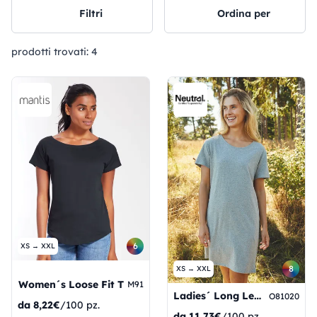
Filtri
Ordina per
prodotti trovati:
4
6
XS → XXL
8
XS → XXL
Women´s Loose Fit T
M91
Ladies´ Long Length T-Shirt
O81020
da
8,22€
/100 pz.
da
11,73€
/100 pz.