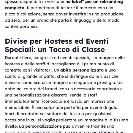
spesso disponibili in versione
no label" per un rebranding
completo
, ti permettono di testare il mercato con una
piccola collezione, senza dover investire in una produzione
da zero, per un brand che parla il linguaggio della moda
contemporanea.
Divise per Hostess ed Eventi
Speciali: un Tocco di Classe
Durante fiere, congressi ed eventi speciali, l'immagine delle
hostess e dello staff di accoglienza è il primo punto di
contatto con i visitatori. Un
abito personalizzato
è una
scelta di grande impatto, che si distingue dalle classiche
divise e comunica un'immagine di eleganza e prestigio. Un
abito nel colore del brand, con un accessorio coordinato e
una personalizzazione discreta, rende lo staff
immediatamente riconoscibile e lascia un'impressione
memorabile. È una soluzione perfetta per eventi di gala,
lanci di prodotto nel settore del lusso o per qualsiasi
occasione in cui si voglia proiettare un'immagine di altissimo
livello. La personalizzazione può avvenire tramite una
piccola spilla personalizzata, un ricamo o una stampa tono