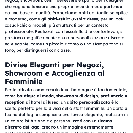
negozi, showroom, centri benessere e spa, o per i designer
che vogliono lanciare una propria linea di moda partendo
da una base di qualità. Proponiamo abiti dal taglio semplice
e moderno, come gli
abiti-tshirt (t-shirt dress)
per un look
casual-chic o modelli più strutturati per un contesto
professionale. Realizzati con tessuti fluidi e confortevoli, si
prestano magnificamente a una personalizzazione discreta
ed elegante, come un piccolo ricamo o una stampa tono su
tono, per distinguersi con classe.
Divise Eleganti per Negozi,
Showroom e Accoglienza al
Femminile
Per le attività commerciali dove l'immagine è fondamentale,
come
boutique di moda, showroom di design, profumerie o
reception di hotel di lusso
, un
abito personalizzato
è la
scelta perfetta per la divisa dello staff femminile. Un abito a
tubino dal taglio semplice o una tunica elegante, realizzati in
un colore istituzionale e personalizzati con un
ricamo
discreto del logo
, creano un'immagine estremamente