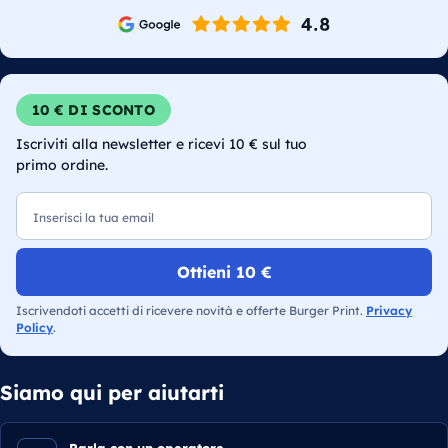
10 € DI SCONTO
Iscriviti alla newsletter e ricevi 10 € sul tuo
primo ordine.
Email
Ottieni 10 €
Iscrivendoti accetti di ricevere novità e offerte Burger Print.
Privacy
Policy
.
Siamo qui per aiutarti
Parla con un operatore