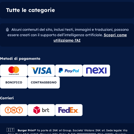
Tutte le categorie
🤖
Alcuni contenuti del sito, inclusi testi, immagini e traduzioni, possono
essere creati con il supporto dell’intelligenza artificiale.
Scopri come
utilizziamo l’AI
Metodi di pagamento
BONIFICO
CONTRASSEGNO
Corrieri
🇮🇹
Azienda italiana.
Burger Print®
fa parte di INK srl Group. Societa' titolare: INK srl. Sede legale: Via