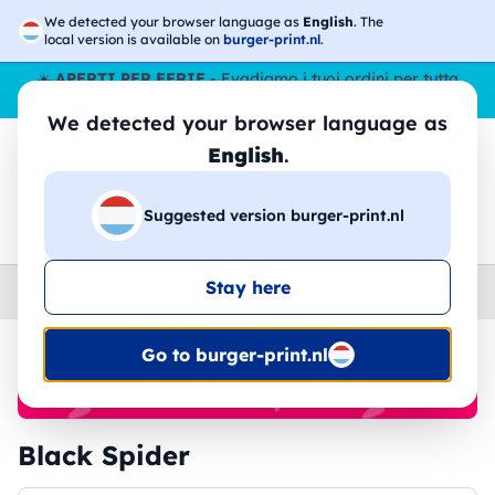
We detected your browser language as
English
. The
local version is available on
burger-print.nl
.
☀️
APERTI PER FERIE
- Evadiamo i tuoi ordini per tutta
l’estate, anche ad agosto.
No stop
😎🌴
We detected your browser language as
English
.
Suggested version burger-print.nl
🔎
Cerca tra i prodotti
Stay here
Home
›
Brands
›
Black Spider
Go to burger-print.nl
🔥 -30% Stampa DTF
Black Spider