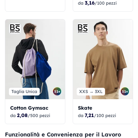
3,16
da
/100 pezzi
Taglia Unica
XXS → 3XL
51+
51+
Cotton Gymsac
Skate
2,08
7,21
da
/500 pezzi
da
/100 pezzi
Funzionalità e Convenienza per il Lavoro