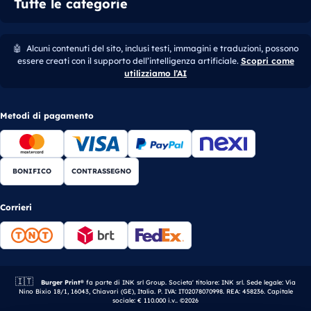
Tutte le categorie
🤖
Alcuni contenuti del sito, inclusi testi, immagini e traduzioni, possono
essere creati con il supporto dell’intelligenza artificiale.
Scopri come
utilizziamo l’AI
Metodi di pagamento
BONIFICO
CONTRASSEGNO
Corrieri
🇮🇹
Azienda italiana.
Burger Print®
fa parte di INK srl Group. Societa' titolare: INK srl. Sede legale: Via
Nino Bixio 18/1, 16043, Chiavari (GE), Italia. P. IVA: IT02078070998. REA: 458236. Capitale
sociale: € 110.000 i.v.. ©2026