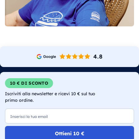
10 € DI SCONTO
Iscriviti alla newsletter e ricevi 10 € sul tuo
primo ordine.
Email
Ottieni 10 €