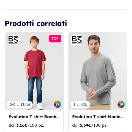
Prodotti correlati
TOP
29
14
0/0 → 13/14
S → 4XL
Evolution T-shirt Bambino
Evolution T-shirt Maniche Lunghe
da
3,16€
/100 pz.
da
5,39€
/100 pz.