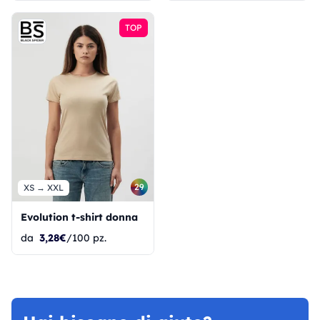
TOP
29
XS → XXL
Evolution t-shirt donna
da
3,28€
/100 pz.