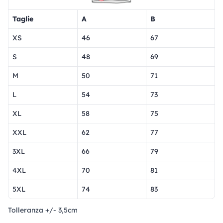
Taglie
A
B
XS
46
67
S
48
69
M
50
71
L
54
73
XL
58
75
XXL
62
77
3XL
66
79
4XL
70
81
5XL
74
83
Tolleranza +/- 3,5cm