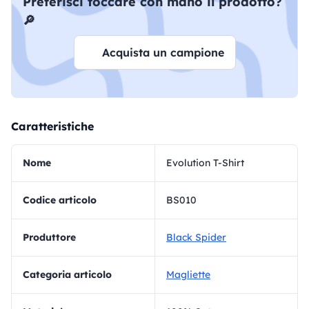
Preferisci toccare con mano il prodotto?
🔎
Acquista un campione
Caratteristiche
Nome
Evolution T-Shirt
Codice articolo
BS010
Produttore
Black Spider
Categoria articolo
Magliette