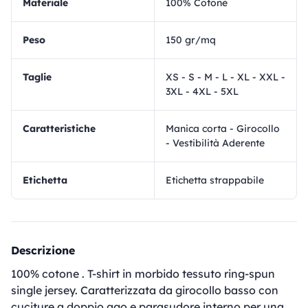
materiale
100% Cotone
Peso
150 gr/mq
Taglie
XS - S - M - L - XL - XXL -
3XL - 4XL - 5XL
Caratteristiche
Manica corta - Girocollo
- Vestibilità Aderente
Etichetta
Etichetta strappabile
Descrizione
100% cotone . T-shirt in morbido tessuto ring-spun
single jersey. Caratterizzata da girocollo basso con
cuciture a doppio ago e parasudore interno per una