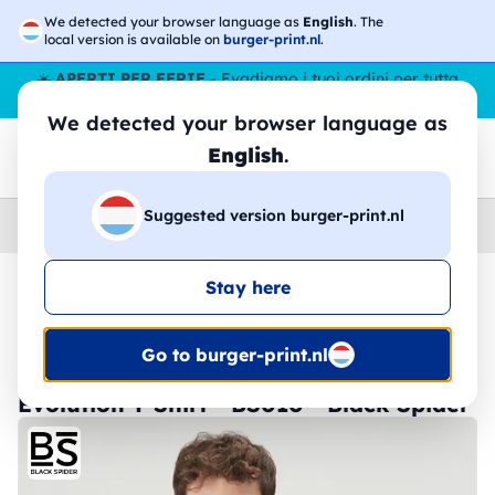
We detected your browser language as
English
. The
local version is available on
burger-print.nl
.
☀️
APERTI PER FERIE
- Evadiamo i tuoi ordini per tutta
l’estate, anche ad agosto.
No stop
😎🌴
We detected your browser language as
English
.
Suggested version burger-print.nl
Home
›
Magliette
›
Uomo
Stay here
🔥 -30% Stampa DTF
Go to burger-print.nl
Evolution T-Shirt - BS010 - Black Spider