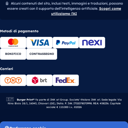
🤖
Alcuni contenuti del sito, inclusi testi, immagini e traduzioni, possono
essere creati con il supporto dell’intelligenza artificiale.
Scopri come
utilizziamo l’AI
Metodi di pagamento
BONIFICO
CONTRASSEGNO
Corrieri
🇮🇹
Azienda italiana.
Burger Print®
fa parte di INK srl Group. Societa' titolare: INK srl. Sede legale: Via
Nino Bixio 18/1, 16043, Chiavari (GE), Italia. P. IVA: IT02078070998. REA: 458236. Capitale
sociale: € 110.000 i.v.. ©2026