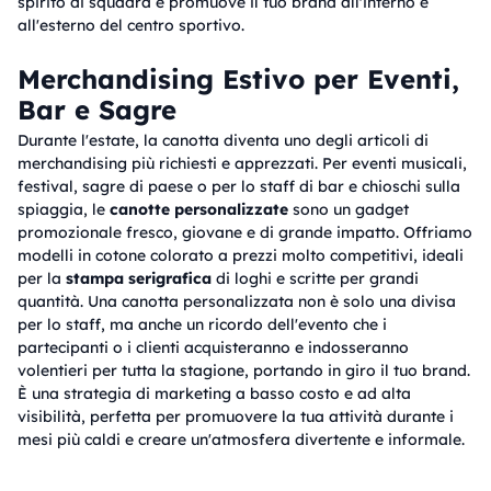
spirito di squadra e promuove il tuo brand all'interno e
all'esterno del centro sportivo.
Merchandising Estivo per Eventi,
Bar e Sagre
Durante l'estate, la canotta diventa uno degli articoli di
merchandising più richiesti e apprezzati. Per eventi musicali,
festival, sagre di paese o per lo staff di bar e chioschi sulla
spiaggia, le
canotte personalizzate
sono un gadget
promozionale fresco, giovane e di grande impatto. Offriamo
modelli in cotone colorato a prezzi molto competitivi, ideali
per la
stampa serigrafica
di loghi e scritte per grandi
quantità. Una canotta personalizzata non è solo una divisa
per lo staff, ma anche un ricordo dell'evento che i
partecipanti o i clienti acquisteranno e indosseranno
volentieri per tutta la stagione, portando in giro il tuo brand.
È una strategia di marketing a basso costo e ad alta
visibilità, perfetta per promuovere la tua attività durante i
mesi più caldi e creare un'atmosfera divertente e informale.