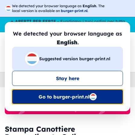
We detected your browser language as
English
. The
local version is available on
burger-print.nl
.
☀️
APERTI PER FERIE
- Evadiamo i tuoi ordini per tutta
l’estate, anche ad agosto.
No stop
😎🌴
We detected your browser language as
English
.
Suggested version burger-print.nl
🔎
Cerca tra i prodotti
Stay here
Home
›
Canottiere
Go to burger-print.nl
🔥 -30% Stampa DTF
Stampa Canottiere