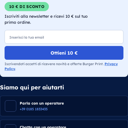
10 € DI SCONTO
Iscriviti alla newsletter e ricevi 10 € sul tuo
primo ordine.
Email
Ottieni 10 €
Iscrivendoti accetti di ricevere novità e offerte Burger Print.
Privacy
Policy
.
Siamo qui per aiutarti
Parla con un operatore
+39 0185 1833435
Chatta con un operatore