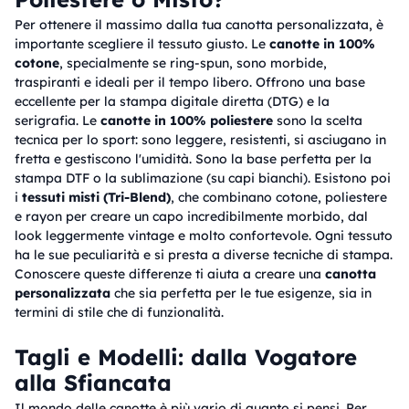
Per ottenere il massimo dalla tua canotta personalizzata, è
importante scegliere il tessuto giusto. Le
canotte in 100%
cotone
, specialmente se ring-spun, sono morbide,
traspiranti e ideali per il tempo libero. Offrono una base
eccellente per la stampa digitale diretta (DTG) e la
serigrafia. Le
canotte in 100% poliestere
sono la scelta
tecnica per lo sport: sono leggere, resistenti, si asciugano in
fretta e gestiscono l'umidità. Sono la base perfetta per la
stampa DTF o la sublimazione (su capi bianchi). Esistono poi
i
tessuti misti (Tri-Blend)
, che combinano cotone, poliestere
e rayon per creare un capo incredibilmente morbido, dal
look leggermente vintage e molto confortevole. Ogni tessuto
ha le sue peculiarità e si presta a diverse tecniche di stampa.
Conoscere queste differenze ti aiuta a creare una
canotta
personalizzata
che sia perfetta per le tue esigenze, sia in
termini di stile che di funzionalità.
Tagli e Modelli: dalla Vogatore
alla Sfiancata
Il mondo delle canotte è più vario di quanto si pensi. Per