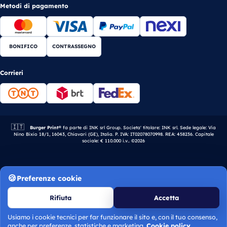
Metodi di pagamento
BONIFICO
CONTRASSEGNO
Corrieri
🇮🇹
Azienda italiana.
Burger Print®
fa parte di INK srl Group. Societa' titolare: INK srl. Sede legale: Via
Nino Bixio 18/1, 16043, Chiavari (GE), Italia. P. IVA: IT02078070998. REA: 458236. Capitale
sociale: € 110.000 i.v.. ©2026
Preferenze cookie
Rifiuta
Accetta
Usiamo i cookie tecnici per far funzionare il sito e, con il tuo consenso,
anche per preferenze, statistiche e marketing.
Cookie policy