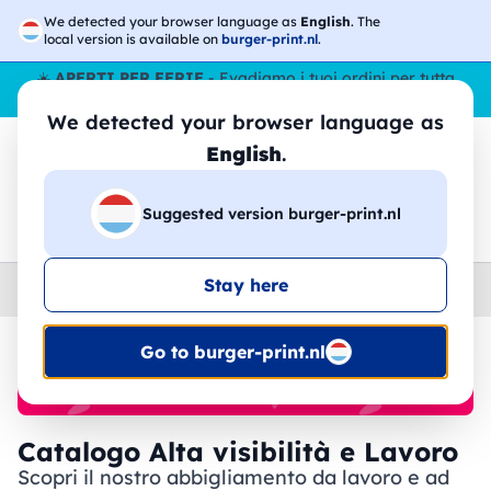
We detected your browser language as
English
. The
local version is available on
burger-print.nl
.
☀️
APERTI PER FERIE
- Evadiamo i tuoi ordini per tutta
l’estate, anche ad agosto.
No stop
😎🌴
We detected your browser language as
English
.
Suggested version burger-print.nl
🔎
Cerca tra i prodotti
Stay here
Home
›
Workwear
›
Alta visibilità e Lavoro
Go to burger-print.nl
🔥 -30% Stampa DTF
Catalogo Alta visibilità e Lavoro
Scopri il nostro abbigliamento da lavoro e ad