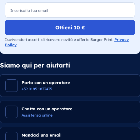
Email
Ottieni 10 €
Iscrivendoti accetti di ricevere novità e offerte Burger Print.
Privacy
Policy
.
Siamo qui per aiutarti
Parla con un operatore
+39 0185 1833435
Chatta con un operatore
Assistenza online
Mandaci una email