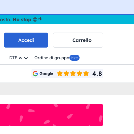
gosto.
No stop
😎🌴
Accedi
Carrello
DTF 🔥
Ordine di gruppo
New