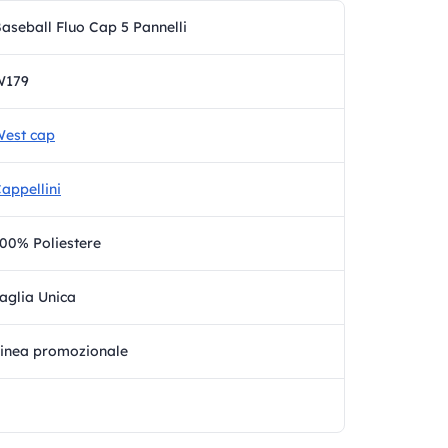
aseball Fluo Cap 5 Pannelli
W179
est cap
appellini
00% Poliestere
aglia Unica
inea promozionale