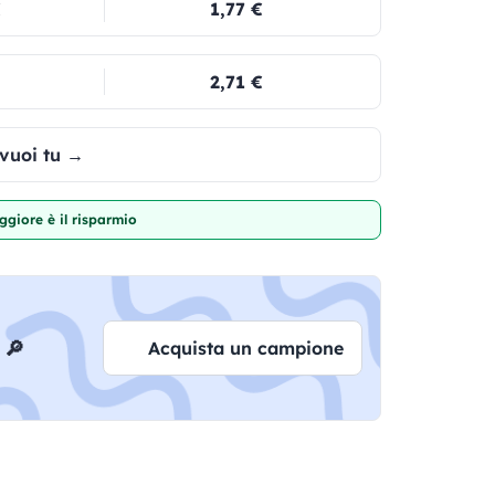
€
1,77 €
2,71 €
 vuoi tu →
giore è il risparmio
 🔎
Acquista un campione