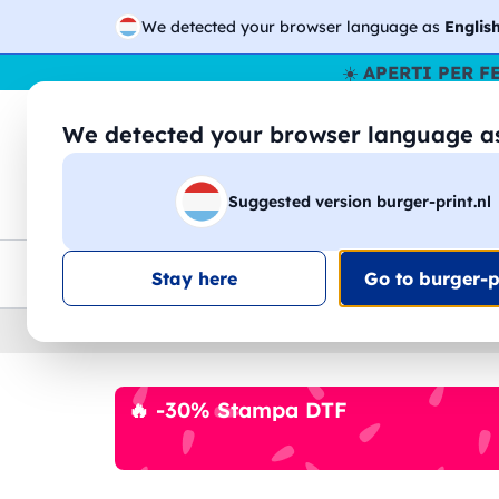
We detected your browser language as
Englis
☀️
APERTI PER F
We detected your browser language 
🔎
Cer
Suggested version burger-print.nl
Magliette
Felpe
Uomo
Donna
B
Consegna gratis
Sconti quantità
Assistenza clie
Stay here
Go to burger-pr
Home
›
Accessori
›
Cappellini
🔥 -30% Stampa DTF