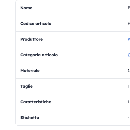
Nome
B
Codice articolo
Produttore
W
Categoria articolo
C
materiale
1
Taglie
T
Caratteristiche
L
Etichetta
-