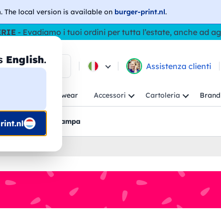
h
. The local version is available on
burger-print.nl
.
ERIE
- Evadiamo i tuoi ordini per tutta l’estate, anche ad a
as
English
.
ca tra i prodotti
Assistenza clienti
ambino
Workwear
Accessori
Cartoleria
Brand
nti
Bozzetti pre-stampa
int.nl