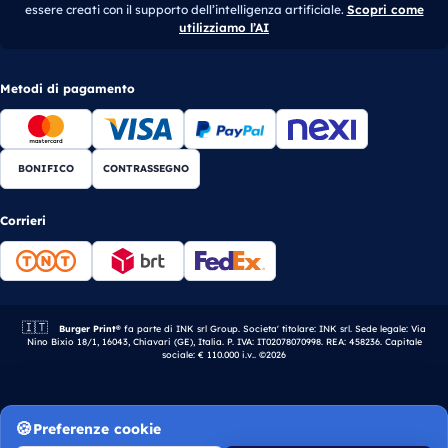
essere creati con il supporto dell’intelligenza artificiale.
Scopri come
utilizziamo l’AI
Metodi di pagamento
BONIFICO
CONTRASSEGNO
Corrieri
🇮🇹
Azienda italiana.
Burger Print®
fa parte di INK srl Group. Societa' titolare: INK srl. Sede legale: Via
Nino Bixio 18/1, 16043, Chiavari (GE), Italia. P. IVA: IT02078070998. REA: 458236. Capitale
sociale: € 110.000 i.v.. ©2026
Preferenze cookie