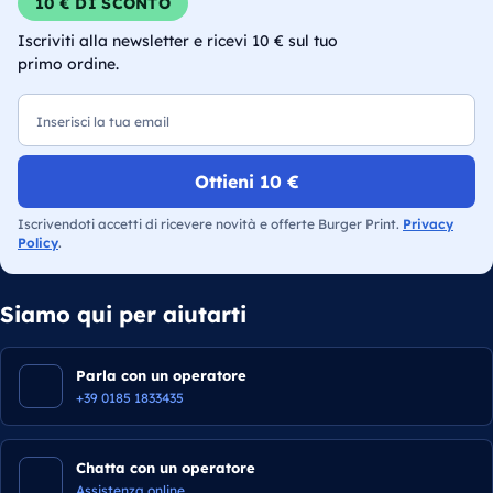
10 € DI SCONTO
Iscriviti alla newsletter e ricevi 10 € sul tuo
primo ordine.
Email
Ottieni 10 €
Iscrivendoti accetti di ricevere novità e offerte Burger Print.
Privacy
Policy
.
Siamo qui per aiutarti
Parla con un operatore
+39 0185 1833435
Chatta con un operatore
Assistenza online