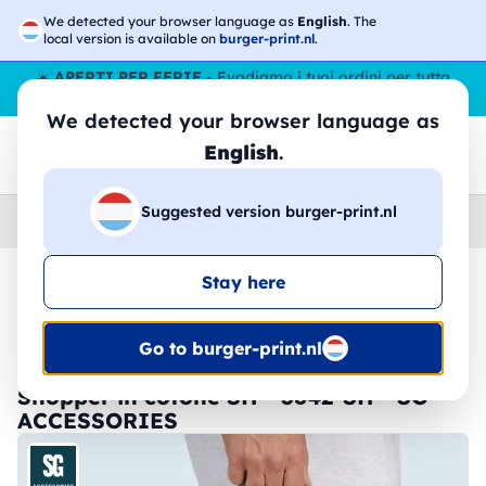
We detected your browser language as
English
. The
local version is available on
burger-print.nl
.
☀️
APERTI PER FERIE
- Evadiamo i tuoi ordini per tutta
l’estate, anche ad agosto.
No stop
😎🌴
We detected your browser language as
English
.
Suggested version burger-print.nl
Home
›
Accessori
›
Shopper
Stay here
🔥 -30% Stampa DTF
Go to burger-print.nl
Shopper in cotone SH - 3842-SH - SG
ACCESSORIES