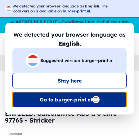
We detected your browser language as
English
. The
local version is available on
burger-print.nl
.
☀️
APERTI PER FERIE
- Evadiamo i tuoi ordini per tutta
l’estate, anche ad agosto.
No stop
😎🌴
We detected your browser language as
English
.
Suggested version burger-print.nl
Home
›
Cartoleria
›
Gomme e Temperamatite
Stay here
🔥 -30% Stampa DTF
Go to burger-print.nl
ENFIELD. Calcolatrice ABS a 8 cifre -
97765 - Stricker