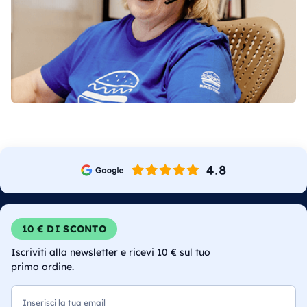
10 € DI SCONTO
Iscriviti alla newsletter e ricevi 10 € sul tuo
primo ordine.
Email