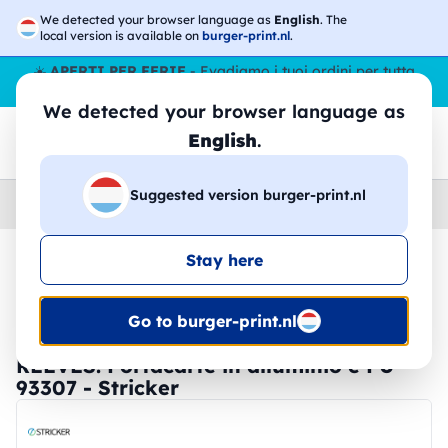
We detected your browser language as
English
. The
local version is available on
burger-print.nl
.
☀️
APERTI PER FERIE
- Evadiamo i tuoi ordini per tutta
l’estate, anche ad agosto.
No stop
😎🌴
We detected your browser language as
English
.
Suggested version burger-print.nl
Home
›
Cartoleria
›
Portafogli e Portabiglietti
Stay here
🔥 -30% Stampa DTF
Go to burger-print.nl
REEVES. Portacarte in alluminio e PU -
93307 - Stricker