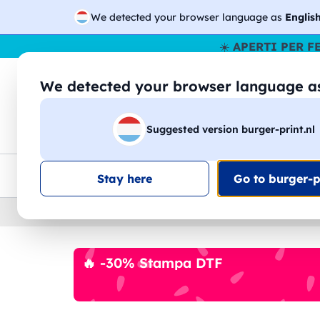
We detected your browser language as
Englis
☀️
APERTI PER F
We detected your browser language 
🔎
Cer
Suggested version burger-print.nl
Magliette
Felpe
Uomo
Donna
B
Consegna gratis
Sconti quantità
Assistenza clie
Stay here
Go to burger-pr
Home
›
Cartoleria
›
Set da colorare
🔥 -30% Stampa DTF