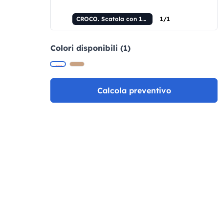
CROCO. Scatola con 12 matite colorate
1/1
Colori disponibili (1)
Calcola preventivo