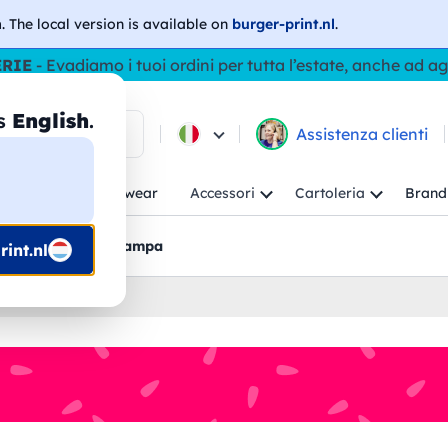
h
. The local version is available on
burger-print.nl
.
ERIE
- Evadiamo i tuoi ordini per tutta l’estate, anche ad a
as
English
.
ca tra i prodotti
Assistenza clienti
ambino
Workwear
Accessori
Cartoleria
Brand
nti
Bozzetti pre-stampa
int.nl