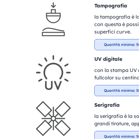
Tampografia
la tampografia è la
con questa è possib
superfici curve.
Quantità minima: 5
UV digitale
con la stampa UV di
fullcolor su centin
Quantità minima: 5
Serigrafia
la serigrafia è la 
grandi tirature, ap
Quantità minima: 5