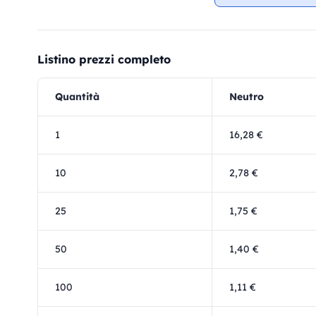
Listino prezzi completo
Quantità
Neutro
1
16,28 €
10
2,78 €
25
1,75 €
50
1,40 €
100
1,11 €