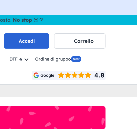
gosto.
No stop
😎🌴
Accedi
Carrello
DTF 🔥
Ordine di gruppo
New