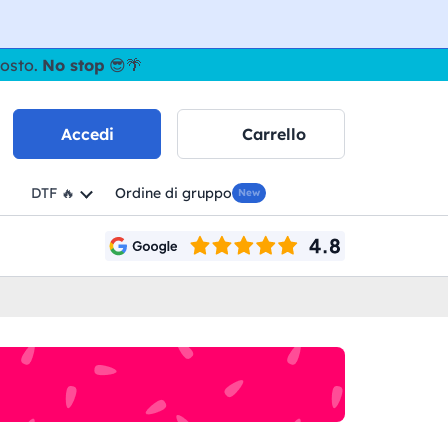
gosto.
No stop
😎🌴
Accedi
Carrello
DTF 🔥
Ordine di gruppo
New