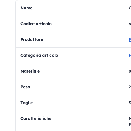
Nome
C
Codice articolo
6
Produttore
F
Categoria articolo
F
materiale
8
Peso
Taglie
S
Caratteristiche
M
F