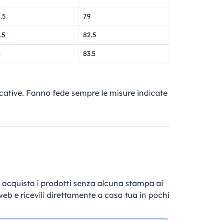
.5
79
.5
82.5
6
83.5
cative. Fanno fede sempre le misure indicate
e, acquista i prodotti senza alcuna stampa ai
 web e ricevili direttamente a casa tua in pochi