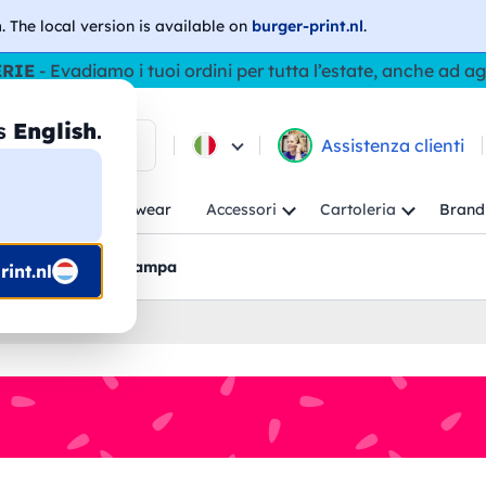
h
. The local version is available on
burger-print.nl
.
ERIE
- Evadiamo i tuoi ordini per tutta l’estate, anche ad a
as
English
.
ca tra i prodotti
Assistenza clienti
ambino
Workwear
Accessori
Cartoleria
Brand
nti
Bozzetti pre-stampa
int.nl