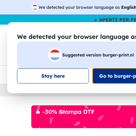
We detected your browser language as
Englis
☀️
APERTI PER F
We detected your browser language 
🔎
Cer
Suggested version burger-print.nl
Magliette
Felpe
Uomo
Donna
B
Consegna gratis
Sconti quantità
Assistenza clie
Stay here
Go to burger-pr
Home
›
Felpe
›
Uomo
🔥 -30% Stampa DTF