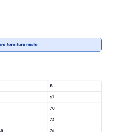
ere forniture miste
B
67
6
70
73
.5
76