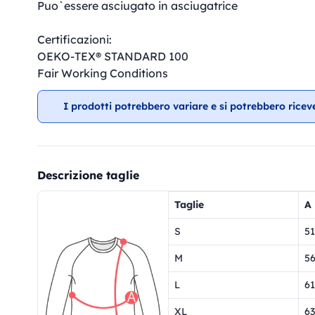
Puo`essere asciugato in asciugatrice
Certificazioni:
OEKO-TEX® STANDARD 100
Fair Working Conditions
I prodotti potrebbero variare e si potrebbero ricev
Descrizione taglie
Taglie
A
S
51
M
5
L
61
XL
63