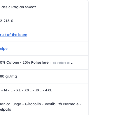
lassic Raglan Sweat
2-216-0
ruit of the loom
elpe
0% Cotone - 20% Poliestere
(Può variare col colore)
280 gr/mq
 - M - L - XL - XXL - 3XL - 4XL
anica lunga - Girocollo - Vestibilità Normale -
elpata