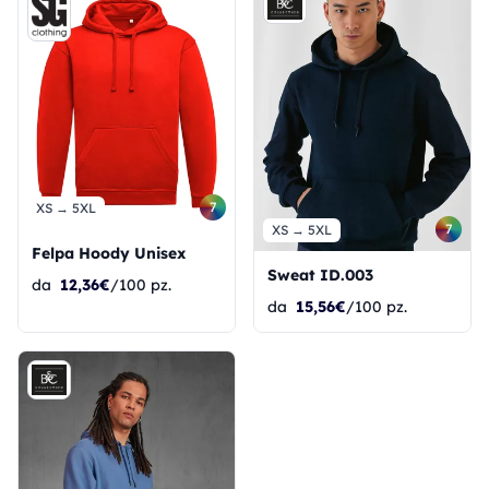
7
XS → 5XL
7
XS → 5XL
Felpa Hoody Unisex
Sweat ID.003
da
12,36€
/100 pz.
da
15,56€
/100 pz.