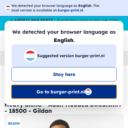
We detected your browser language as
English
. The
local version is available on
burger-print.nl
.
☀️
APERTI PER FERIE
- Evadiamo i tuoi ordini per tutta
l’estate, anche ad agosto.
No stop
😎🌴
We detected your browser language as
English
.
Suggested version burger-print.nl
Home
›
Felpe
›
Uomo
Stay here
🔥 -30% Stampa DTF
Go to burger-print.nl
Heavy Blend™ Adult Hooded Sweatshirt
- 18500 - Gildan