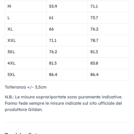
M
55.9
71.1
L
61
73.7
XL
66
76.2
XXL
71.1
78.7
3XL
76.2
81.3
4XL
81.3
83.8
5XL
86.4
86.4
Tolleranza +/- 3,5cm
N.B.: Le misure soprariportate sono puramente indicative.
Fanno fede sempre le misure indicate sul sito ufficiale del
produttore Gildan.