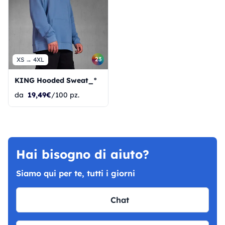
23
XS → 4XL
KING Hooded Sweat_°
da
19,49€
/100 pz.
Hai bisogno di aiuto?
Siamo qui per te, tutti i giorni
Chat