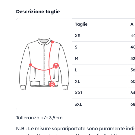
Descrizione taglie
Taglie
A
XS
4
S
4
M
5
L
5
XL
6
XXL
6
3XL
6
Tolleranza +/- 3,5cm
N.B.: Le misure soprariportate sono puramente indi