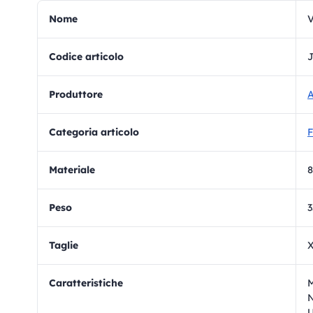
Nome
V
Codice articolo
Produttore
A
Categoria articolo
F
materiale
8
Peso
3
Taglie
X
Caratteristiche
M
N
U