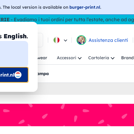
h
. The local version is available on
burger-print.nl
.
ERIE
- Evadiamo i tuoi ordini per tutta l’estate, anche ad a
as
English
.
ca tra i prodotti
Assistenza clienti
ambino
Workwear
Accessori
Cartoleria
Brand
nti
Bozzetti pre-stampa
int.nl