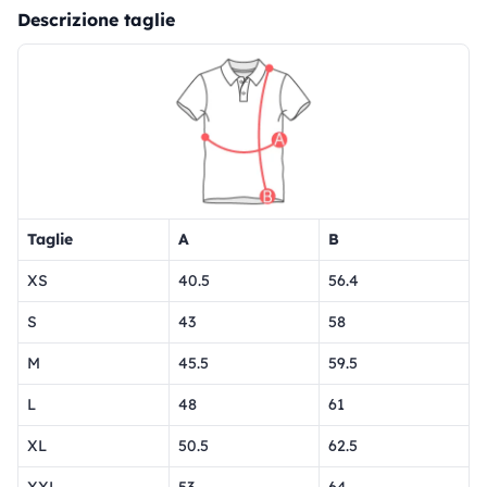
Descrizione taglie
Taglie
A
B
XS
40.5
56.4
S
43
58
M
45.5
59.5
L
48
61
XL
50.5
62.5
XXL
53
64