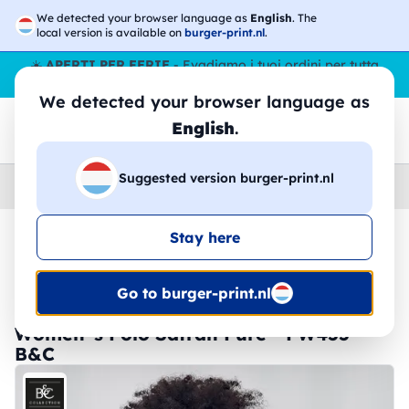
We detected your browser language as
English
. The
local version is available on
burger-print.nl
.
☀️
APERTI PER FERIE
- Evadiamo i tuoi ordini per tutta
l’estate, anche ad agosto.
No stop
😎🌴
We detected your browser language as
English
.
Suggested version burger-print.nl
Home
›
Polo
›
Donna
Stay here
🔥 -30% Stampa DTF
Go to burger-print.nl
Women´s Polo Safran Pure - PW455 -
B&C