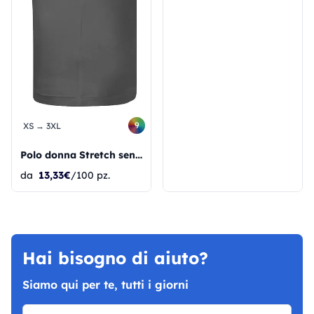
9
XS → 3XL
Polo donna Stretch senza etichetta Signature
da
13,33€
/100 pz.
Hai bisogno di aiuto?
Siamo qui per te, tutti i giorni