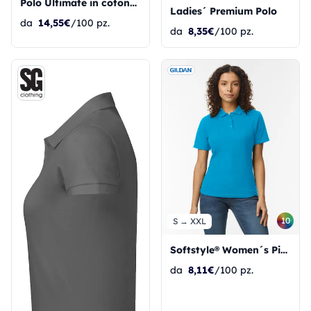
Polo Ultimate in cotone donna
Ladies´ Premium Polo
da
14,55€
/100 pz.
da
8,35€
/100 pz.
10
S → XXL
Softstyle® Women´s Piqué Polo
da
8,11€
/100 pz.