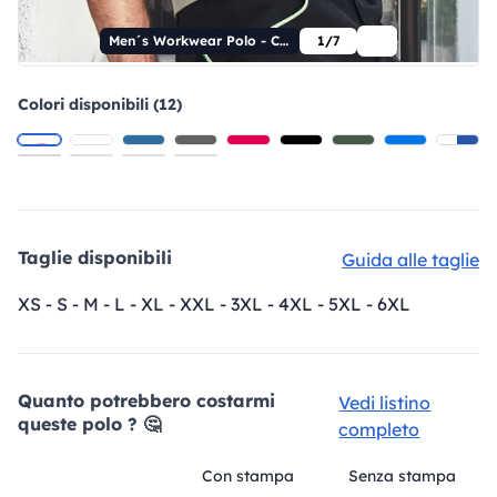
Men´s Workwear Polo - COLOR -
1/7
Colori disponibili (12)
Taglie disponibili
Guida alle taglie
XS - S - M - L - XL - XXL - 3XL - 4XL - 5XL - 6XL
Quanto potrebbero costarmi
Vedi listino
queste polo ? 🤔
completo
Con stampa
Senza stampa