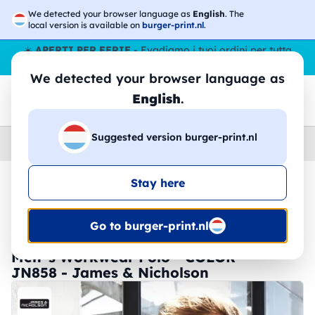
We detected your browser language as
English
. The
local version is available on
burger-print.nl
.
☀️
APERTI PER FERIE
- Evadiamo i tuoi ordini per tutta
l’estate, anche ad agosto.
No stop
😎🌴
We detected your browser language as
English
.
Suggested version burger-print.nl
Home
›
Polo
›
Uomo
Stay here
🔥 -30% Stampa DTF
Go to burger-print.nl
Men´s Workwear Polo - COLOR - -
JN858 - James & Nicholson