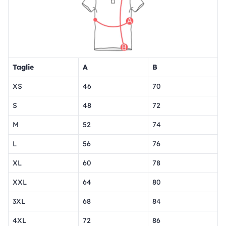
Taglie
A
B
XS
46
70
S
48
72
M
52
74
L
56
76
XL
60
78
XXL
64
80
3XL
68
84
4XL
72
86