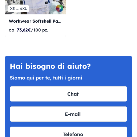
8
XS → 6XL
Workwear Softshell Padded Jacket-Level 2
da
73,62€
/100 pz.
Hai bisogno di aiuto?
Siamo qui per te, tutti i giorni
Chat
E-mail
Telefono