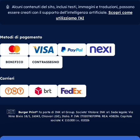
🤖
Alcuni contenuti del sito, inclusi testi, immagini e traduzioni, possono
essere creati con il supporto dell’intelligenza artificiale.
Scopri come
utilizziamo l’AI
Metodi di pagamento
BONIFICO
CONTRASSEGNO
Corrieri
🇮🇹
Azienda italiana.
Burger Print®
fa parte di INK srl Group. Societa' titolare: INK srl. Sede legale: Via
Nino Bixio 18/1, 16043, Chiavari (GE), Italia. P. IVA: IT02078070998. REA: 458236. Capitale
sociale: € 110.000 i.v.. ©2026