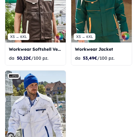
8
8
XS → 6XL
XS → 6XL
Workwear Softshell Vest-Level 2
Workwear Jacket
da
50,22€
/100 pz.
da
53,49€
/100 pz.