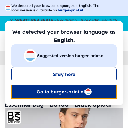
We detected your browser language as
English
. The
local version is available on
burger-print.nl
.
☀️
APERTI PER FERIE
- Evadiamo i tuoi ordini per tutta
l’estate, anche ad agosto.
No stop
😎🌴
We detected your browser language as
English
.
Suggested version burger-print.nl
Home
›
Accessori
›
Shopper
Stay here
🔥 -30% Stampa DTF
Go to burger-print.nl
Essential Bag - BS900 - Black Spider