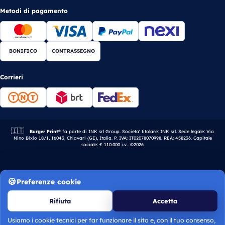
Metodi di pagamento
BONIFICO
CONTRASSEGNO
Corrieri
🇮🇹
Azienda italiana.
Burger Print®
fa parte di INK srl Group. Societa' titolare: INK srl. Sede legale: Via
Nino Bixio 18/1, 16043, Chiavari (GE), Italia. P. IVA: IT02078070998. REA: 458236. Capitale
sociale: € 110.000 i.v.. ©2026
Preferenze cookie
Rifiuta
Accetta
Usiamo i cookie tecnici per far funzionare il sito e, con il tuo consenso,