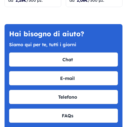
da
2,28€
/500 pz.
da
2,08€
/500 pz.
Hai bisogno di aiuto?
Siamo qui per te, tutti i giorni
Chat
E-mail
Telefono
FAQs