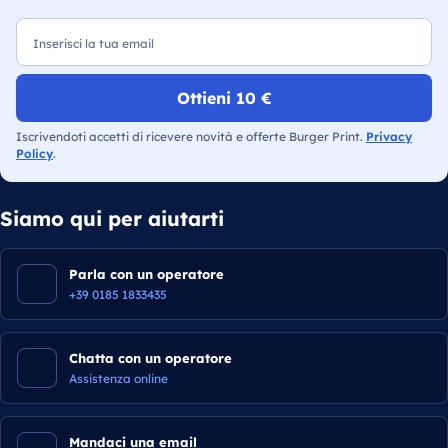
Email
Ottieni 10 €
Iscrivendoti accetti di ricevere novità e offerte Burger Print.
Privacy
Policy
.
Siamo qui per aiutarti
Parla con un operatore
+39 0185 1833435
Chatta con un operatore
Assistenza online
Mandaci una email