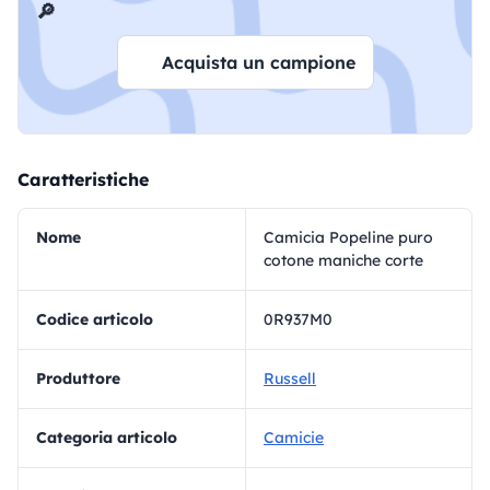
🔎
Acquista un campione
Caratteristiche
Nome
Camicia Popeline puro
cotone maniche corte
Codice articolo
0R937M0
Produttore
Russell
Categoria articolo
Camicie