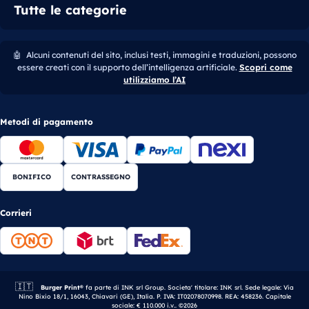
Tutte le categorie
🤖
Alcuni contenuti del sito, inclusi testi, immagini e traduzioni, possono
essere creati con il supporto dell’intelligenza artificiale.
Scopri come
utilizziamo l’AI
Metodi di pagamento
BONIFICO
CONTRASSEGNO
Corrieri
🇮🇹
Azienda italiana.
Burger Print®
fa parte di INK srl Group. Societa' titolare: INK srl. Sede legale: Via
Nino Bixio 18/1, 16043, Chiavari (GE), Italia. P. IVA: IT02078070998. REA: 458236. Capitale
sociale: € 110.000 i.v.. ©2026