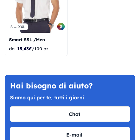
3
S → XXL
Smart SSL /Men
da
15,43€
/100 pz.
Hai bisogno di aiuto?
Siamo qui per te, tutti i giorni
Chat
E-mail