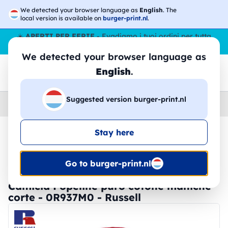
We detected your browser language as
English
. The
local version is available on
burger-print.nl
.
☀️
APERTI PER FERIE
- Evadiamo i tuoi ordini per tutta
l’estate, anche ad agosto.
No stop
😎🌴
We detected your browser language as
English
.
Suggested version burger-print.nl
Home
›
Camicie
›
Uomo
Stay here
🔥 -30% Stampa DTF
Go to burger-print.nl
Camicia Popeline puro cotone maniche
corte - 0R937M0 - Russell