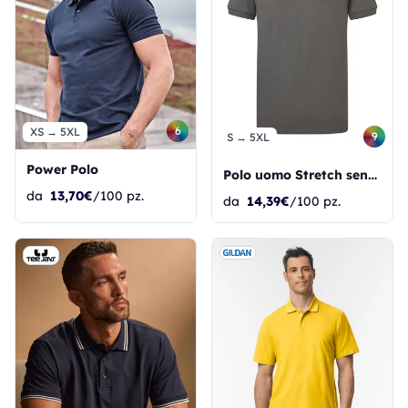
6
XS → 5XL
9
S → 5XL
Power Polo
Polo uomo Stretch senza etichetta Signature
da
13,70€
/100 pz.
da
14,39€
/100 pz.