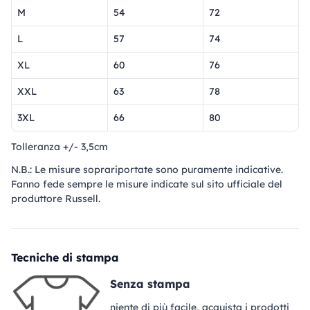
M
54
72
L
57
74
XL
60
76
XXL
63
78
3XL
66
80
Tolleranza +/- 3,5cm
N.B.: Le misure soprariportate sono puramente indicative.
Fanno fede sempre le misure indicate sul sito ufficiale del
produttore Russell.
Tecniche di stampa
Senza stampa
niente di più facile, acquista i prodotti