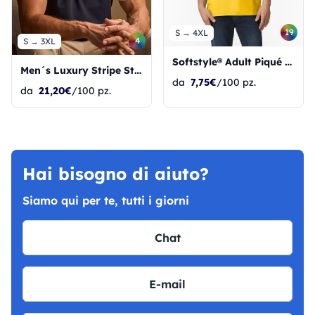
19
S → 4XL
4
S → 3XL
Softstyle® Adult Piqué Polo
Men´s Luxury Stripe Stretch Polo
da
7,75€
/100 pz.
da
21,20€
/100 pz.
Hai bisogno di aiuto?
Siamo qui per te, tutti i giorni
Chat
E-mail