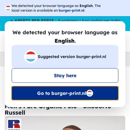
We detected your browser language as
English
. The
local version is available on
burger-print.nl
.
☀️
APERTI PER FERIE
- Evadiamo i tuoi ordini per tutta
l’estate, anche ad agosto.
No stop
😎🌴
We detected your browser language as
English
.
Suggested version burger-print.nl
Home
›
Polo
›
Uomo
Stay here
🔥 -30% Stampa DTF
Go to burger-print.nl
Men's Pure Organic Polo - 0R508M0 -
Russell