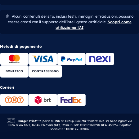
🤖
Alcuni contenuti del sito, inclusi testi, immagini e traduzioni, possono
essere creati con il supporto dell’intelligenza artificiale.
Scopri come
utilizziamo l’AI
Metodi di pagamento
BONIFICO
CONTRASSEGNO
Corrieri
🇮🇹
Azienda italiana.
Burger Print®
fa parte di INK srl Group. Societa' titolare: INK srl. Sede legale: Via
Nino Bixio 18/1, 16043, Chiavari (GE), Italia. P. IVA: IT02078070998. REA: 458236. Capitale
sociale: € 110.000 i.v.. ©2026