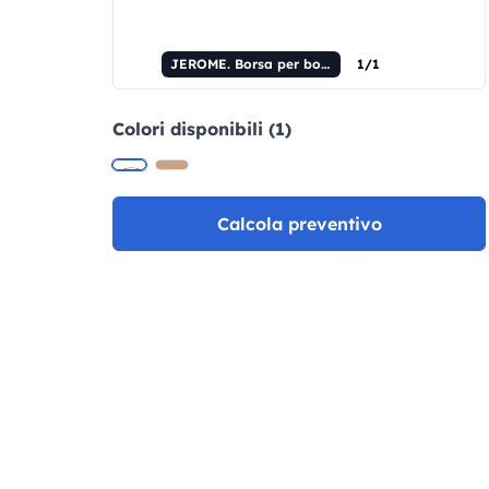
JEROME. Borsa per bottiglia in cotone 100% (180 g/m²)
1/1
Colori disponibili (1)
Calcola preventivo