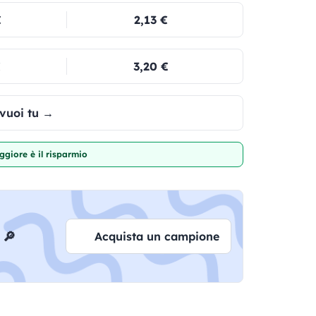
€
2,13 €
€
3,20 €
 vuoi tu →
giore è il risparmio
 🔎
Acquista un campione