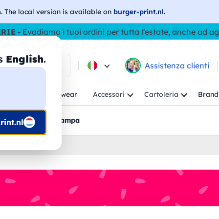
h
. The local version is available on
burger-print.nl
.
ERIE
- Evadiamo i tuoi ordini per tutta l’estate, anche ad a
as
English
.
ca tra i prodotti
Assistenza clienti
ambino
Workwear
Accessori
Cartoleria
Brand
nti
Bozzetti pre-stampa
int.nl