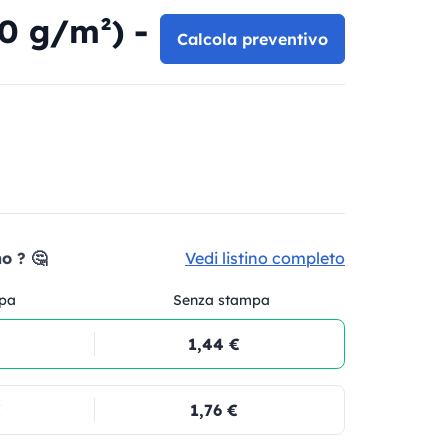
0 g/m²) -
Calcola preventivo
o ? 🤔
Vedi listino completo
pa
Senza stampa
1,44 €
€
1,76 €