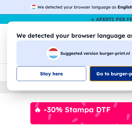
We detected your browser language as
Englis
☀️
APERTI PER F
We detected your browser language 
🔎
Cer
Suggested version burger-print.nl
Magliette
Felpe
Uomo
Donna
B
Consegna gratis
Sconti quantità
Assistenza clie
Stay here
Go to burger-pr
Home
›
Accessori
›
Accessori Vino
🔥 -30% Stampa DTF