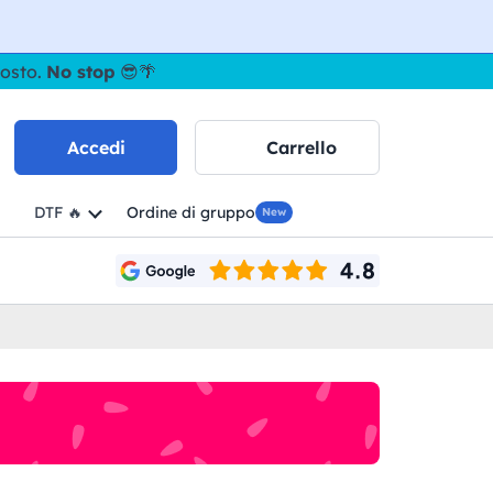
gosto.
No stop
😎🌴
Accedi
Carrello
DTF 🔥
Ordine di gruppo
New