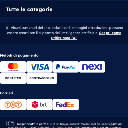
Tutte le categorie
🤖
Alcuni contenuti del sito, inclusi testi, immagini e traduzioni, possono
essere creati con il supporto dell’intelligenza artificiale.
Scopri come
utilizziamo l’AI
Metodi di pagamento
BONIFICO
CONTRASSEGNO
Corrieri
🇮🇹
Azienda italiana.
Burger Print®
fa parte di INK srl Group. Societa' titolare: INK srl. Sede legale: Via
Nino Bixio 18/1, 16043, Chiavari (GE), Italia. P. IVA: IT02078070998. REA: 458236. Capitale