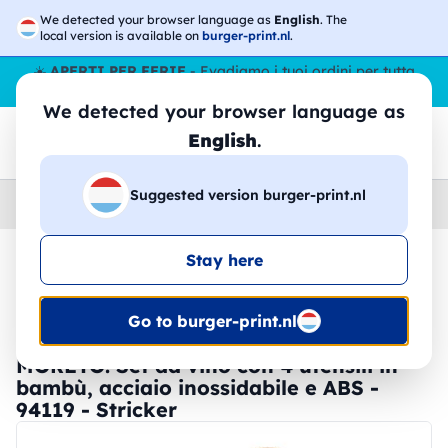
We detected your browser language as
English
. The
local version is available on
burger-print.nl
.
☀️
APERTI PER FERIE
- Evadiamo i tuoi ordini per tutta
l’estate, anche ad agosto.
No stop
😎🌴
We detected your browser language as
English
.
Suggested version burger-print.nl
Home
›
Accessori
›
Accessori Vino
Stay here
🔥 -30% Stampa DTF
Go to burger-print.nl
MORETO. Set da vino con 4 utensili in
bambù, acciaio inossidabile e ABS -
94119 - Stricker