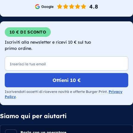
10 € DI SCONTO
Iscriviti alla newsletter e ricevi 10 € sul tuo
primo ordine.
Email
Ottieni 10 €
Iscrivendoti accetti di ricevere novità e offerte Burger Print.
Privacy
Policy
.
Siamo qui per aiutarti
Parla con un operatore