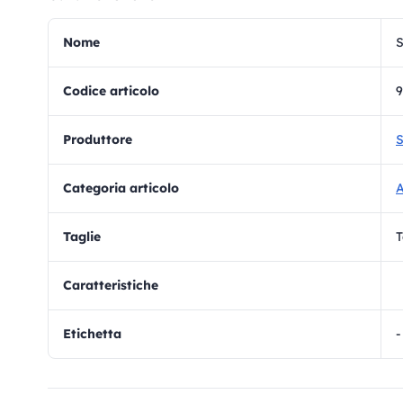
Nome
S
Codice articolo
9
Produttore
S
Categoria articolo
A
Taglie
T
Caratteristiche
Etichetta
-