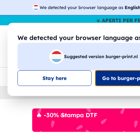
We detected your browser language as
Englis
☀️
APERTI PER F
We detected your browser language 
🔎
Cer
Suggested version burger-print.nl
Magliette
Felpe
Uomo
Donna
B
Consegna gratis
Sconti quantità
Assistenza clie
Stay here
Go to burger-pr
Home
›
Accessori
›
Accessori Vino
🔥 -30% Stampa DTF