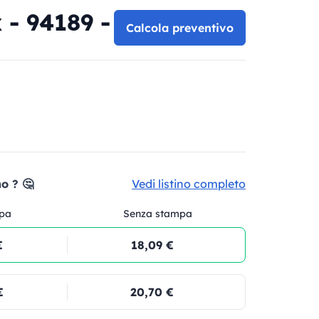
 - 94189 -
Calcola preventivo
o ? 🤔
Vedi listino completo
pa
Senza stampa
€
18,09 €
€
20,70 €