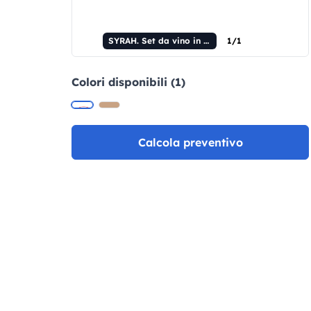
SYRAH. Set da vino in bambù, ABS e acciaio inox
1/1
Colori disponibili (1)
Calcola preventivo