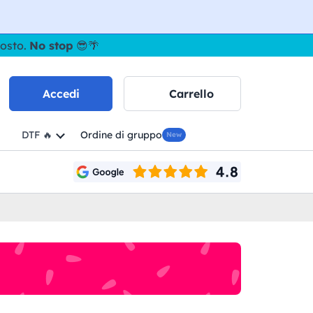
gosto.
No stop
😎🌴
Accedi
Carrello
DTF 🔥
Ordine di gruppo
New