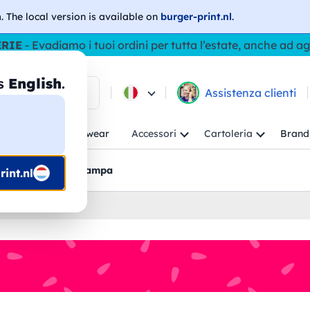
h
. The local version is available on
burger-print.nl
.
ERIE
- Evadiamo i tuoi ordini per tutta l’estate, anche ad a
as
English
.
ca tra i prodotti
Assistenza clienti
ambino
Workwear
Accessori
Cartoleria
Brand
nti
Bozzetti pre-stampa
int.nl