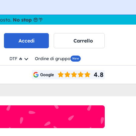
gosto.
No stop
😎🌴
Accedi
Carrello
DTF 🔥
Ordine di gruppo
New