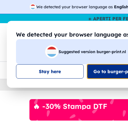
We detected your browser language as
Englis
☀️
APERTI PER F
We detected your browser language 
🔎
Cer
Suggested version burger-print.nl
Magliette
Felpe
Uomo
Donna
B
Consegna gratis
Sconti quantità
Assistenza clie
Stay here
Go to burger-pr
Home
›
Accessori
›
Accessori Vino
🔥 -30% Stampa DTF