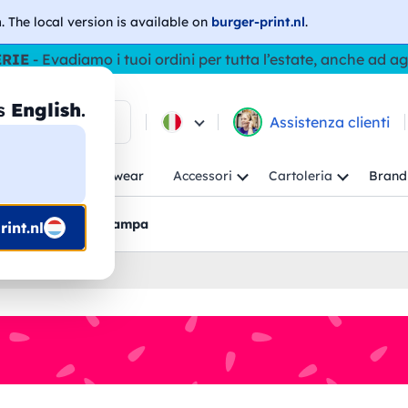
h
. The local version is available on
burger-print.nl
.
ERIE
- Evadiamo i tuoi ordini per tutta l’estate, anche ad a
as
English
.
ca tra i prodotti
Assistenza clienti
ambino
Workwear
Accessori
Cartoleria
Brand
nti
Bozzetti pre-stampa
int.nl