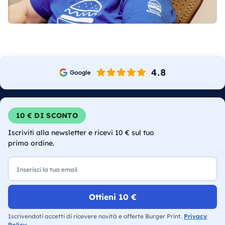
10 € DI SCONTO
Iscriviti alla newsletter e ricevi 10 € sul tuo
primo ordine.
Email
Ottieni 10 €
Iscrivendoti accetti di ricevere novità e offerte Burger Print.
Privacy
Policy
.