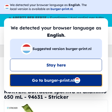
We detected your browser language as
English
. The
local version is available on
burger-print.nl
.
☀️
APERTI PER FERIE
- Evadiamo i tuoi ordini per tutta
l’estate, anche ad agosto.
No stop
😎🌴
We detected your browser language as
English
.
Suggested version burger-print.nl
Home
›
Accessori
›
Borracce
Stay here
🔥 -30% Stampa DTF
Go to burger-print.nl
KORVER. Borraccia sportiva in alluminio
650 mL - 94631 - Stricker