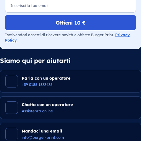
Ottieni 10 €
Iscrivendoti accetti di ricevere novità e offerte Burger Print.
Privacy
Policy
.
Siamo qui per aiutarti
Parla con un operatore
+39 0185 1833435
Chatta con un operatore
Assistenza online
Mandaci una email
info@burger-print.com