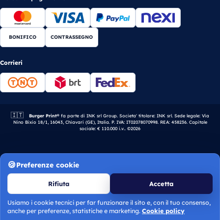
BONIFICO
CONTRASSEGNO
Corrieri
🇮🇹
Azienda italiana.
Burger Print®
fa parte di INK srl Group. Societa' titolare: INK srl. Sede legale: Via
Nino Bixio 18/1, 16043, Chiavari (GE), Italia. P. IVA: IT02078070998. REA: 458236. Capitale
sociale: € 110.000 i.v.. ©2026
Preferenze cookie
Rifiuta
Accetta
Usiamo i cookie tecnici per far funzionare il sito e, con il tuo consenso,
Calcola preventivo
anche per preferenze, statistiche e marketing.
Cookie policy