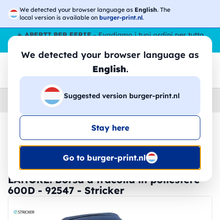
We detected your browser language as
English
. The
local version is available on
burger-print.nl
.
☀️
APERTI PER FERIE
- Evadiamo i tuoi ordini per tutta
l’estate, anche ad agosto.
No stop
😎🌴
We detected your browser language as
English
.
Suggested version burger-print.nl
Home
›
Accessori
›
Borse
Stay here
🔥 -30% Stampa DTF
Go to burger-print.nl
LAHORE. Borsa a tracolla in poliestere
600D - 92547 - Stricker