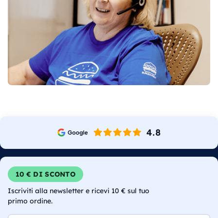
10 € DI SCONTO
Iscriviti alla newsletter e ricevi 10 € sul tuo
primo ordine.
Email