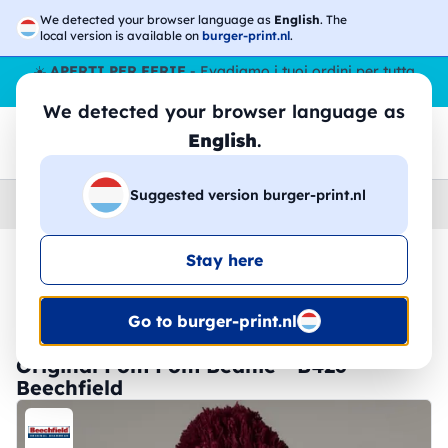
We detected your browser language as
English
. The
local version is available on
burger-print.nl
.
☀️
APERTI PER FERIE
- Evadiamo i tuoi ordini per tutta
l’estate, anche ad agosto.
No stop
😎🌴
We detected your browser language as
English
.
Suggested version burger-print.nl
Home
›
Accessori
›
Cappellini
Stay here
🔥 -30% Stampa DTF
Go to burger-print.nl
Original Pom Pom Beanie - B426 -
Beechfield