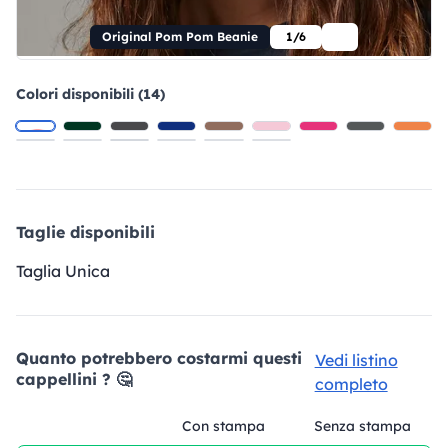
Original Pom Pom Beanie
1/6
Colori disponibili (14)
Taglie disponibili
Taglia Unica
Quanto potrebbero costarmi questi
Vedi listino
cappellini ? 🤔
completo
Con stampa
Senza stampa