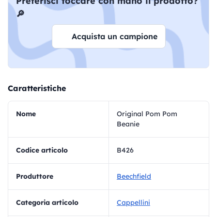
Preferisci toccare con mano il prodotto?
🔎
Acquista un campione
Caratteristiche
Nome
Original Pom Pom
Beanie
Codice articolo
B426
Produttore
Beechfield
Categoria articolo
Cappellini