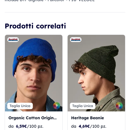
Prodotti correlati
9
6
Taglia Unica
Taglia Unica
Organic Cotton Original Cuffed Beanie
Heritage Beanie
da
6,59€
/100 pz.
da
4,69€
/100 pz.