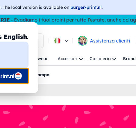
h
. The local version is available on
burger-print.nl
.
ERIE
- Evadiamo i tuoi ordini per tutta l’estate, anche ad a
as
English
.
ca tra i prodotti
Assistenza clienti
ambino
Workwear
Accessori
Cartoleria
Brand
nti
Bozzetti pre-stampa
int.nl