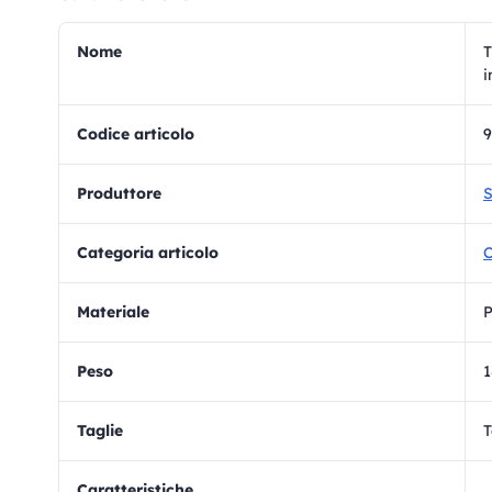
Nome
T
i
Codice articolo
Produttore
S
Categoria articolo
C
materiale
P
Peso
Taglie
T
Caratteristiche