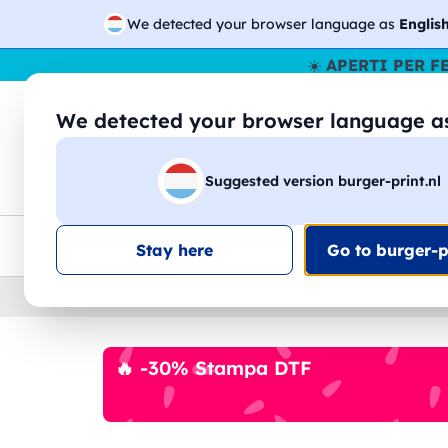
We detected your browser language as
Englis
☀️
APERTI PER F
We detected your browser language 
🔎
Cer
Suggested version burger-print.nl
Magliette
Felpe
Uomo
Donna
B
Consegna gratis
Sconti quantità
Assistenza clie
Stay here
Go to burger-pr
Home
›
Accessori
›
Coperte
🔥 -30% Stampa DTF