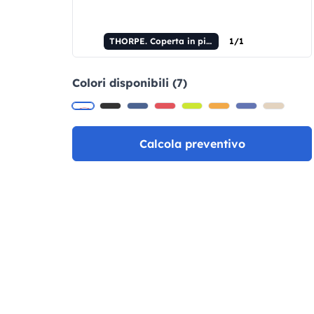
THORPE. Coperta in pile da (180 g/m²) con impugnatura removibile
1/1
Colori disponibili (7)
Calcola preventivo