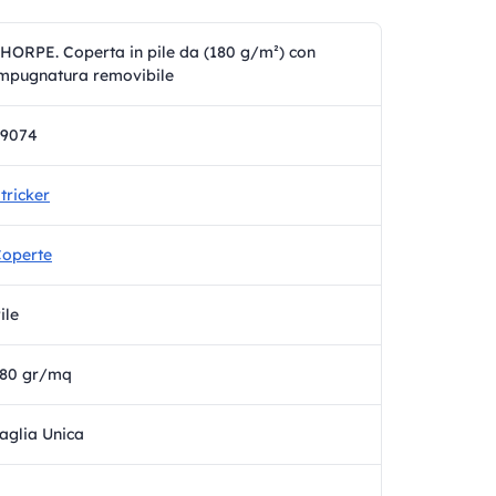
HORPE. Coperta in pile da (180 g/m²) con
mpugnatura removibile
99074
tricker
operte
ile
180 gr/mq
aglia Unica