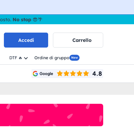
gosto.
No stop
😎🌴
Accedi
Carrello
DTF 🔥
Ordine di gruppo
New