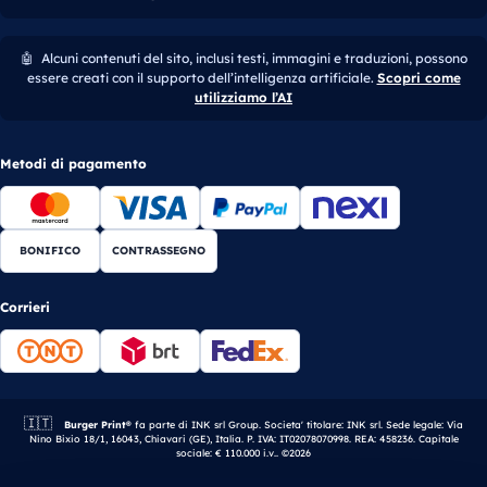
🤖
Alcuni contenuti del sito, inclusi testi, immagini e traduzioni, possono
essere creati con il supporto dell’intelligenza artificiale.
Scopri come
utilizziamo l’AI
Metodi di pagamento
BONIFICO
CONTRASSEGNO
Corrieri
🇮🇹
Azienda italiana.
Burger Print®
fa parte di INK srl Group. Societa' titolare: INK srl. Sede legale: Via
Nino Bixio 18/1, 16043, Chiavari (GE), Italia. P. IVA: IT02078070998. REA: 458236. Capitale
sociale: € 110.000 i.v.. ©2026