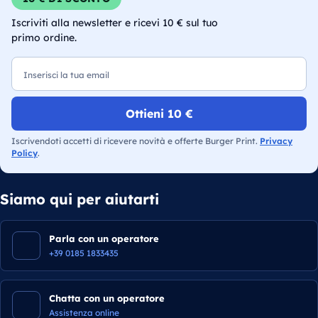
Iscriviti alla newsletter e ricevi 10 € sul tuo
primo ordine.
Email
Ottieni 10 €
Iscrivendoti accetti di ricevere novità e offerte Burger Print.
Privacy
Policy
.
Siamo qui per aiutarti
Parla con un operatore
+39 0185 1833435
Chatta con un operatore
Assistenza online