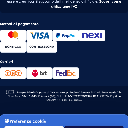
essere creati con il supporto dell’intelligenza artificiale.
Scopri come
utilizziamo l’AI
Metodi di pagamento
BONIFICO
CONTRASSEGNO
Corrieri
🇮🇹
Azienda italiana.
Burger Print®
fa parte di INK srl Group. Societa' titolare: INK srl. Sede legale: Via
Nino Bixio 18/1, 16043, Chiavari (GE), Italia. P. IVA: IT02078070998. REA: 458236. Capitale
sociale: € 110.000 i.v.. ©2026
Preferenze cookie