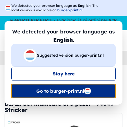
We detected your browser language as
English
. The
local version is available on
burger-print.nl
.
☀️
APERTI PER FERIE
- Evadiamo i tuoi ordini per tutta
l’estate, anche ad agosto.
No stop
😎🌴
We detected your browser language as
English
.
Suggested version burger-print.nl
Home
›
Accessori
›
Gadget
Stay here
🔥 -30% Stampa DTF
Go to burger-print.nl
DIAZ. Set manicure di 5 pezzi - 94849 -
Stricker