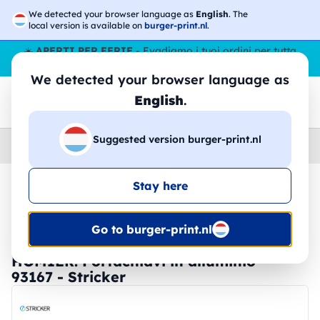
We detected your browser language as
English
. The
local version is available on
burger-print.nl
.
☀️
APERTI PER FERIE
- Evadiamo i tuoi ordini per tutta
l’estate, anche ad agosto.
No stop
😎🌴
We detected your browser language as
English
.
Suggested version burger-print.nl
Home
›
Accessori
›
Portachiavi e Lanyards
Stay here
🔥 -30% Stampa DTF
Go to burger-print.nl
HOMIER. Portachiavi in alluminio -
93167 - Stricker