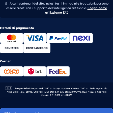
🤖
Alcuni contenuti del sito, inclusi testi, immagini e traduzioni, possono
essere creati con il supporto dell’intelligenza artificiale.
Scopri come
utilizziamo l’AI
Metodi di pagamento
BONIFICO
CONTRASSEGNO
Corrieri
🇮🇹
Azienda italiana.
Burger Print®
fa parte di INK srl Group. Societa' titolare: INK srl. Sede legale: Via
Nino Bixio 18/1, 16043, Chiavari (GE), Italia. P. IVA: IT02078070998. REA: 458236. Capitale
sociale: € 110.000 i.v.. ©2026