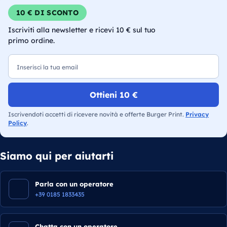
10 € DI SCONTO
Iscriviti alla newsletter e ricevi 10 € sul tuo
primo ordine.
Email
Ottieni 10 €
Iscrivendoti accetti di ricevere novità e offerte Burger Print.
Privacy
Policy
.
Siamo qui per aiutarti
Parla con un operatore
+39 0185 1833435
Chatta con un operatore