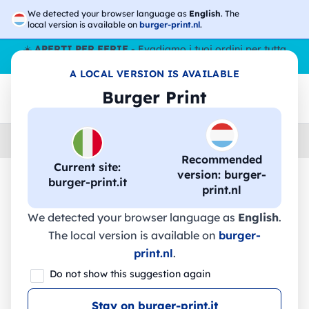
We detected your browser language as
English
. The
local version is available on
burger-print.nl
.
☀️
APERTI PER FERIE
- Evadiamo i tuoi ordini per tutta
l’estate, anche ad agosto.
No stop
😎🌴
A LOCAL VERSION IS AVAILABLE
Burger Print
Home
›
Accessori
›
Set Tavola
Recommended
Current site:
version: burger-
burger-print.it
print.nl
🔥 -30% Stampa DTF
We detected your browser language as
English
.
The local version is available on
burger-
PEPPER. Insalatiera in bambù - 93968 -
print.nl
.
Stricker
Do not show this suggestion again
Stay on burger-print.it