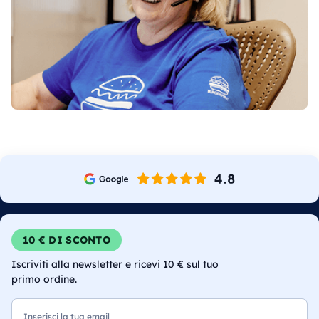
10 € DI SCONTO
Iscriviti alla newsletter e ricevi 10 € sul tuo
primo ordine.
Email