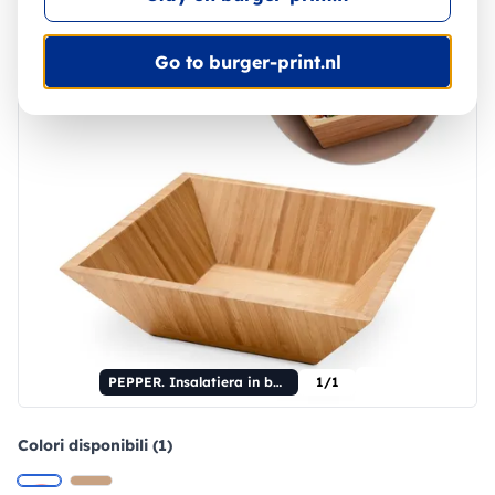
Go to burger-print.nl
PEPPER. Insalatiera in bambù
1/1
Colori disponibili (1)