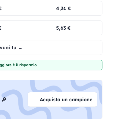
€
4,31 €
€
5,63 €
 vuoi tu →
giore è il risparmio
 🔎
Acquista un campione