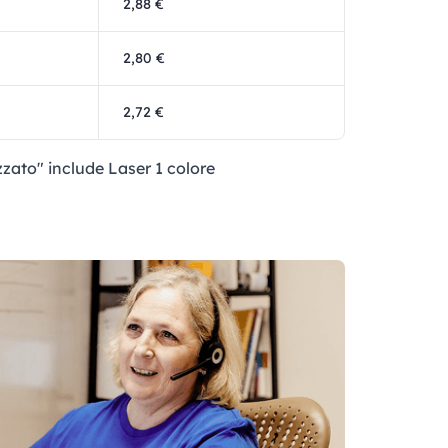
2,88 €
2,80 €
2,72 €
zzato" include Laser 1 colore