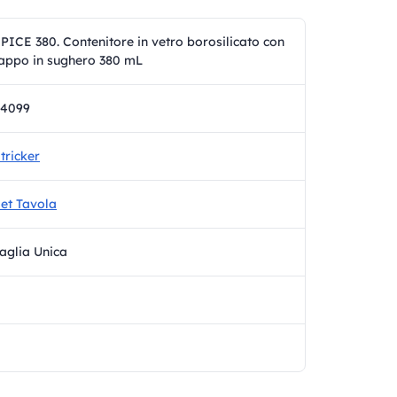
PICE 380. Contenitore in vetro borosilicato con
appo in sughero 380 mL
94099
tricker
et Tavola
aglia Unica