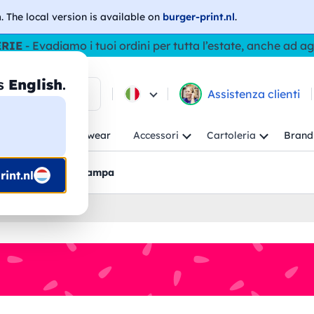
h
. The local version is available on
burger-print.nl
.
ERIE
- Evadiamo i tuoi ordini per tutta l’estate, anche ad a
as
English
.
ca tra i prodotti
Assistenza clienti
ambino
Workwear
Accessori
Cartoleria
Brand
nti
Bozzetti pre-stampa
int.nl