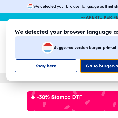
We detected your browser language as
Englis
☀️
APERTI PER F
We detected your browser language 
🔎
Cer
Suggested version burger-print.nl
Magliette
Felpe
Uomo
Donna
B
Consegna gratis
Sconti quantità
Assistenza clie
Stay here
Go to burger-pr
Home
›
Accessori
›
Set Tavola
🔥 -30% Stampa DTF