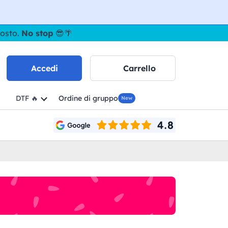
gosto.
No stop
😎🌴
Accedi
Carrello
DTF 🔥
Ordine di gruppo
New