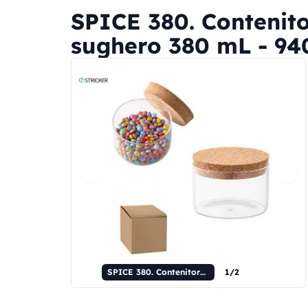
SPICE 380. Contenito
sughero 380 mL - 940
SPICE 380. Contenitore in vetro borosilicato con tappo in sughero 380 mL
1/2