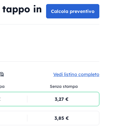
 tappo in
Calcola preventivo
🤔
Vedi listino completo
pa
Senza stampa
€
3,27 €
3,85 €