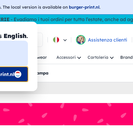
h
. The local version is available on
burger-print.nl
.
ERIE
- Evadiamo i tuoi ordini per tutta l’estate, anche ad a
as
English
.
ca tra i prodotti
Assistenza clienti
ambino
Workwear
Accessori
Cartoleria
Brand
nti
Bozzetti pre-stampa
int.nl