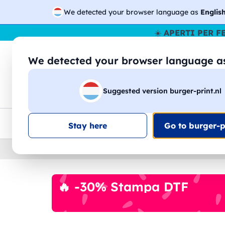
We detected your browser language as
Englis
☀️
APERTI PER F
We detected your browser language 
🔎
Cer
Suggested version burger-print.nl
Magliette
Felpe
Uomo
Donna
B
Consegna gratis
Sconti quantità
Assistenza clie
Stay here
Go to burger-pr
Home
›
Accessori
›
Shopper
🔥 -30% Stampa DTF