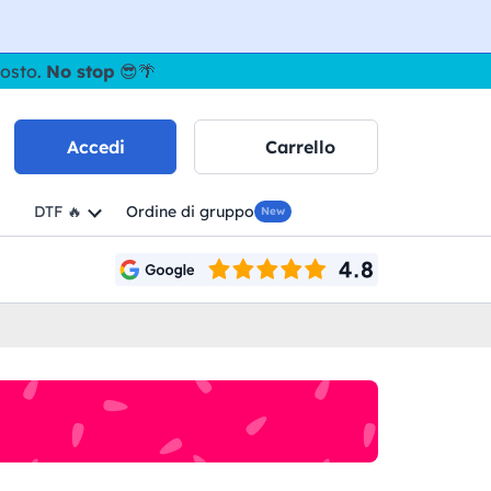
gosto.
No stop
😎🌴
Accedi
Carrello
DTF 🔥
Ordine di gruppo
New