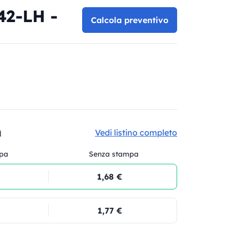
42-LH -
Calcola preventivo

Vedi listino completo
pa
Senza stampa
1,68 €
€
1,77 €