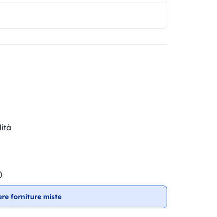
lità
)
ere forniture miste