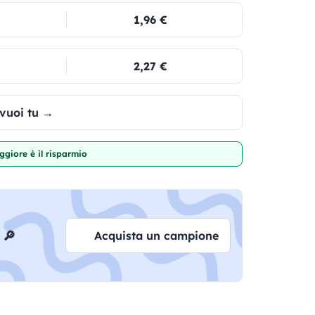
€
1,96 €
€
2,27 €
 vuoi tu →
giore è il risparmio
 🔎
Acquista un campione