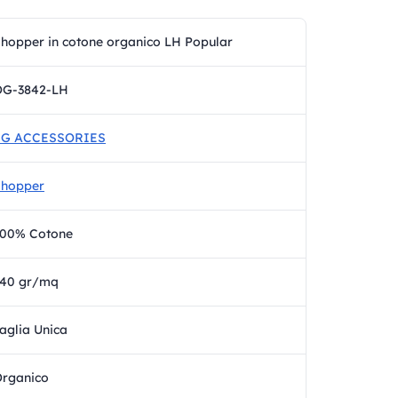
hopper in cotone organico LH Popular
OG-3842-LH
SG ACCESSORIES
Shopper
100% Cotone
140 gr/mq
aglia Unica
rganico