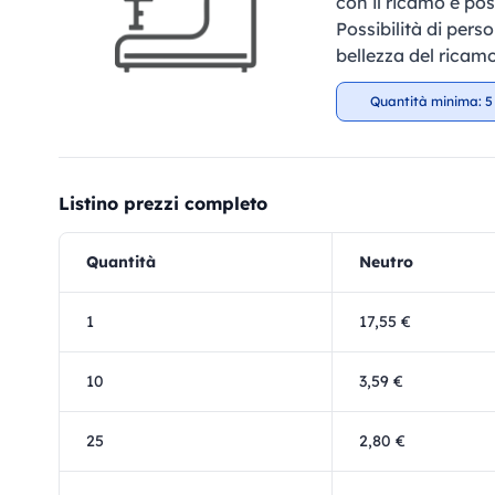
con il ricamo è pos
Possibilità di perso
bellezza del ricamo
Quantità minima: 5
Listino prezzi completo
Quantità
Neutro
1
17,55 €
10
3,59 €
25
2,80 €