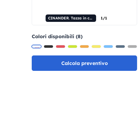
CINANDER. Tazza in ceramica da 370 mL
1/1
Colori disponibili (8)
Calcola preventivo