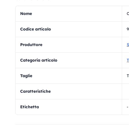
Nome
C
Codice articolo
9
Produttore
S
Categoria articolo
T
Taglie
T
Caratteristiche
Etichetta
-