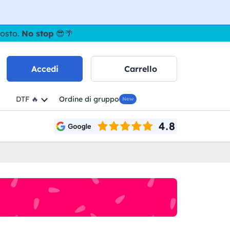
gosto.
No stop
😎🌴
Accedi
Carrello
DTF 🔥
Ordine di gruppo
New