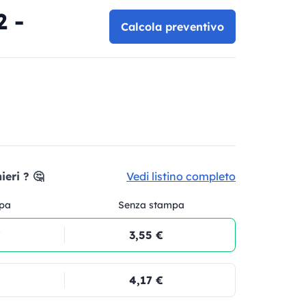
 -
Calcola preventivo
eri ? 🤔
Vedi listino completo
pa
Senza stampa
€
3,55 €
4,17 €