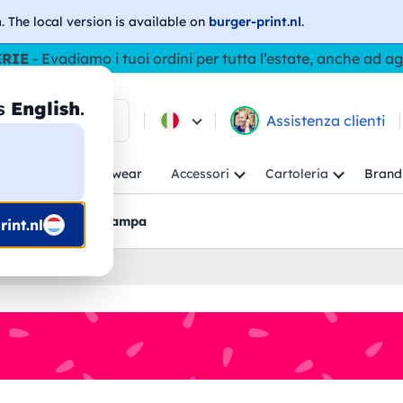
h
. The local version is available on
burger-print.nl
.
ERIE
- Evadiamo i tuoi ordini per tutta l’estate, anche ad a
as
English
.
ca tra i prodotti
Assistenza clienti
ambino
Workwear
Accessori
Cartoleria
Brand
nti
Bozzetti pre-stampa
int.nl