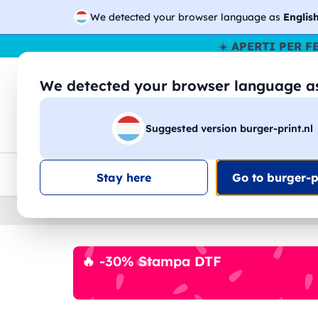
We detected your browser language as
Englis
☀️
APERTI PER F
We detected your browser language 
🔎
Cer
Suggested version burger-print.nl
Magliette
Felpe
Uomo
Donna
B
Consegna gratis
Sconti quantità
Assistenza clie
Stay here
Go to burger-pr
Home
›
Accessori
›
Tazze e Bicchieri
🔥 -30% Stampa DTF