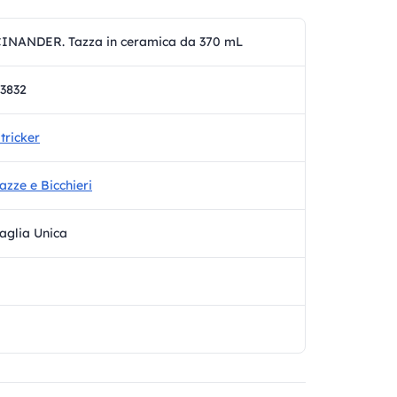
INANDER. Tazza in ceramica da 370 mL
3832
tricker
azze e Bicchieri
aglia Unica