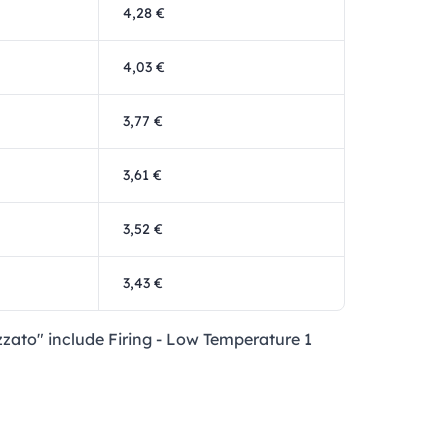
4,28 €
4,03 €
3,77 €
3,61 €
3,52 €
3,43 €
izzato" include Firing - Low Temperature 1