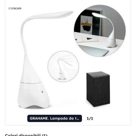
GRAHAME. Lampada da tavolo portatile con altoparlante e autonomia di 5 ore in ABS riciclato (100% rABS)
1/1
Colori disponibili (1)