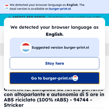
We detected your browser language as
English
. The
local version is available on
burger-print.nl
.
☀️
APERTI PER FERIE
- Evadiamo i tuoi ordini per tutta
l’estate, anche ad agosto.
No stop
😎🌴
We detected your browser language as
English
.
Suggested version burger-print.nl
Home
›
Accessori
›
Tecnologia
Stay here
🔥 -30% Stampa DTF
Go to burger-print.nl
GRAHAME. Lampada da tavolo portatile
con altoparlante e autonomia di 5 ore in
ABS riciclato (100% rABS) - 94744 -
Stricker