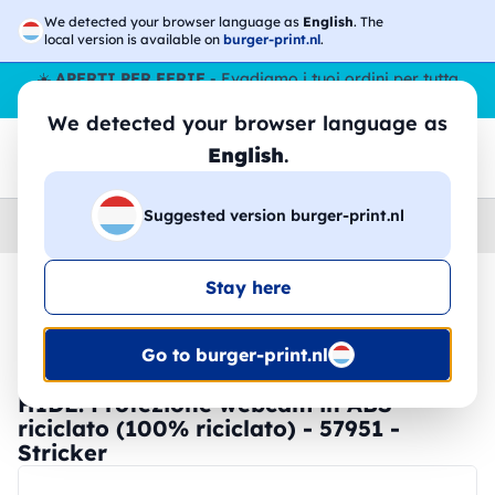
We detected your browser language as
English
. The
local version is available on
burger-print.nl
.
☀️
APERTI PER FERIE
- Evadiamo i tuoi ordini per tutta
l’estate, anche ad agosto.
No stop
😎🌴
We detected your browser language as
English
.
Suggested version burger-print.nl
Home
›
Accessori
›
Tecnologia
Stay here
🔥 -30% Stampa DTF
Go to burger-print.nl
HIDE. Protezione webcam in ABS
riciclato (100% riciclato) - 57951 -
Stricker