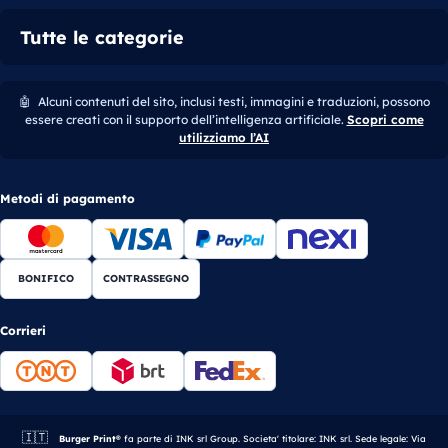
Tutte le categorie
🤖
Alcuni contenuti del sito, inclusi testi, immagini e traduzioni, possono
essere creati con il supporto dell’intelligenza artificiale.
Scopri come
utilizziamo l’AI
Metodi di pagamento
BONIFICO
CONTRASSEGNO
Corrieri
🇮🇹
Azienda italiana.
Burger Print®
fa parte di INK srl Group. Societa' titolare: INK srl. Sede legale: Via