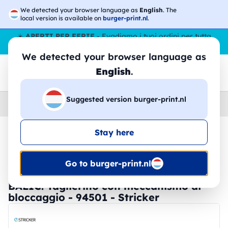
We detected your browser language as
English
. The
local version is available on
burger-print.nl
.
☀️
APERTI PER FERIE
- Evadiamo i tuoi ordini per tutta
l’estate, anche ad agosto.
No stop
😎🌴
We detected your browser language as
English
.
Suggested version burger-print.nl
Home
›
Accessori
›
Utensili
Stay here
🔥 -30% Stampa DTF
Go to burger-print.nl
BALIC. Taglierino con meccanismo di
bloccaggio - 94501 - Stricker